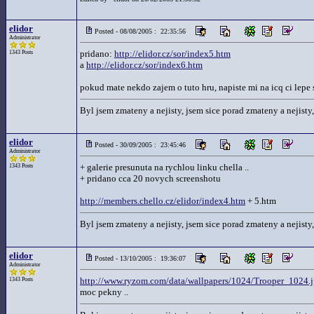
elidor
Posted - 08/08/2005 : 22:35:56
Administrator
pridano:
http://elidor.cz/sor/index5.htm
1343 Posts
a
http://elidor.cz/sor/index6.htm
pokud mate nekdo zajem o tuto hru, napiste mi na icq ci lepe 
Byl jsem zmateny a nejisty, jsem sice porad zmateny a nejisty,
elidor
Posted - 30/09/2005 : 23:45:46
Administrator
+ galerie presunuta na rychlou linku chella ..
1343 Posts
+ pridano cca 20 novych screenshotu
http://members.chello.cz/elidor/index4.htm
+ 5.htm
Byl jsem zmateny a nejisty, jsem sice porad zmateny a nejisty,
elidor
Posted - 13/10/2005 : 19:36:07
Administrator
http://www.ryzom.com/data/wallpapers/1024/Trooper_1024.
1343 Posts
moc pekny ..