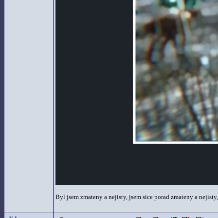
Byl jsem zmateny a nejisty, jsem sice porad zmateny a nejisty,