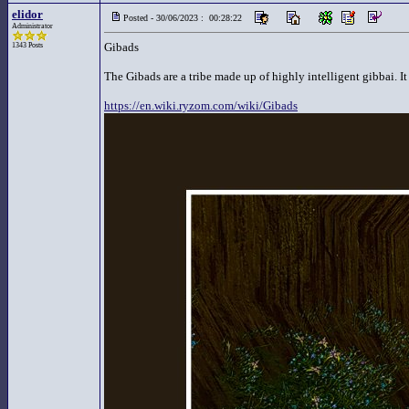
elidor
Posted - 30/06/2023 : 00:28:22
Administrator
Gibads
1343 Posts
The Gibads are a tribe made up of highly intelligent gibbai. I
https://en.wiki.ryzom.com/wiki/Gibads