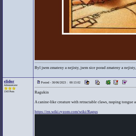
Byl jsem zmateny a nejisty, jsem sice porad zmateny a nejisty,
elidor
Posted - 30/06/2023 : 00:13:02
Administrator
Ragukin
1343 Posts
A canine-like creature with retractable claws, rasping tongue and
https://en.wiki.ryzom.com/wiki/Ragus