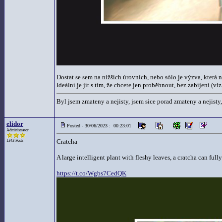
Dostat se sem na nižších úrovních, nebo sólo je výzva, která n
Ideální je jít s tím, že chcete jen proběhnout, bez zabíjení (vi
Byl jsem zmateny a nejisty, jsem sice porad zmateny a nejisty,
elidor
Posted - 30/06/2023 : 00:23:01
Administrator
Cratcha
1343 Posts
A large intelligent plant with fleshy leaves, a cratcha can fully r
https://t.co/Wgbs7CedQK