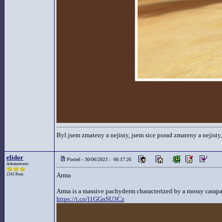
Byl jsem zmateny a nejisty, jsem sice porad zmateny a nejisty,
elidor
Posted - 30/06/2023 : 00:17:26
Administrator
Arma
1343 Posts
Arma is a massive pachyderm characterized by a mossy carapac
https://t.co/l1GGnSU3Cz