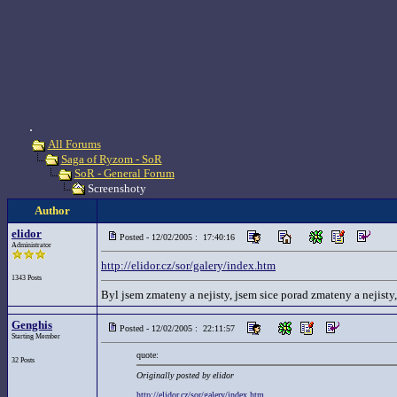
.
All Forums
Saga of Ryzom - SoR
SoR - General Forum
Screenshoty
Author
elidor
Posted - 12/02/2005 : 17:40:16
Administrator
http://elidor.cz/sor/galery/index.htm
1343 Posts
Byl jsem zmateny a nejisty, jsem sice porad zmateny a nejisty,
Genghis
Posted - 12/02/2005 : 22:11:57
Starting Member
quote:
32 Posts
Originally posted by elidor
http://elidor.cz/sor/galery/index.htm