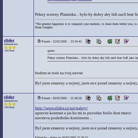
Pekny screeny Plaminku... bylo by dobry aby lidi zacli brat S
"The greatest happiness is to vanquish your enemies, to chase them before you, to r
Khan Genghis
elidor
Posted - 12/02/2005 : 23:34:45
Administrator
quote:
1343 Posts
Pekny screeny Plaminku... bylo by dobry aby lidi zacli brat SoR jako le
budem se tesit na tvuj navrat
Byl jsem zmateny a nejisty, jsem sice porad zmateny a nejisty,
elidor
Posted - 20/02/2005 : 21:36:26
Administrator
http://www.elidor.cz/sor/galery/
1343 Posts
upraven kontrast a jas bo mi to puvodne fotilo dost tmave
navsteva posledniho kontinentu ..
Byl jsem zmateny a nejisty, jsem sice porad zmateny a nejisty,
Edited by - elidor on 20/02/2005 21:36:52