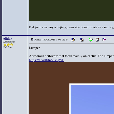
Byl jsem zmateny a nejisty, jsem sice porad zmateny a nejisty,
elidor
Posted - 30/06/2023 : 00:15:40
Administrator
Lumper
1343 Posts
A timorous herbivore that feeds mainly on cactus. The lumper ha
https://t.co/0slnSuVQWL