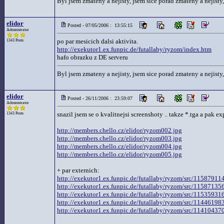
Byl jsem zmateny a nejisty, jsem sice porad zmateny a nejisty,
elidor
Posted - 07/05/2006 : 13:55:15
Administrator
po par mesicich dalsi aktivita.
1343 Posts
http://exekutor1.ex.funpic.de/futallaby/ryzom/index.htm
hafo obrazku z DE serveru
Byl jsem zmateny a nejisty, jsem sice porad zmateny a nejisty,
elidor
Posted - 26/11/2006 : 23:59:07
Administrator
snazil jsem se o kvalitnejsi screenshoty .. takze *.tga a pak 
1343 Posts
http://members.chello.cz/elidor/ryzom002.jpg
http://members.chello.cz/elidor/ryzom003.jpg
http://members.chello.cz/elidor/ryzom004.jpg
http://members.chello.cz/elidor/ryzom005.jpg
+ par externich:
http://exekutor1.ex.funpic.de/futallaby/ryzom/src/11587911
http://exekutor1.ex.funpic.de/futallaby/ryzom/src/11587135
http://exekutor1.ex.funpic.de/futallaby/ryzom/src/11535931
http://exekutor1.ex.funpic.de/futallaby/ryzom/src/11446198
http://exekutor1.ex.funpic.de/futallaby/ryzom/src/11410437