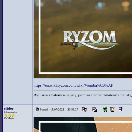
https://en.wiki.ryzom.com/wiki/Womba%C3%AF
Byl jsem zmateny a nejisty, jsem sice porad zmateny a nejisty,
elidor
Posted - 15/07/2022 : 20:58:27
Administrator
1343 Posts