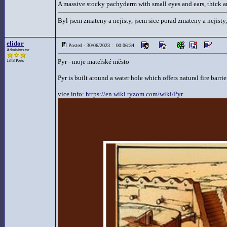
A massive stocky pachyderm with small eyes and ears, thick 
Byl jsem zmateny a nejisty, jsem sice porad zmateny a nejisty,
elidor
Posted - 30/06/2023 : 00:06:34
Administrator
Pyr - moje mateřské město
1343 Posts
Pyr is built around a water hole which offers natural fire barrie
vice info:
https://en.wiki.ryzom.com/wiki/Pyr