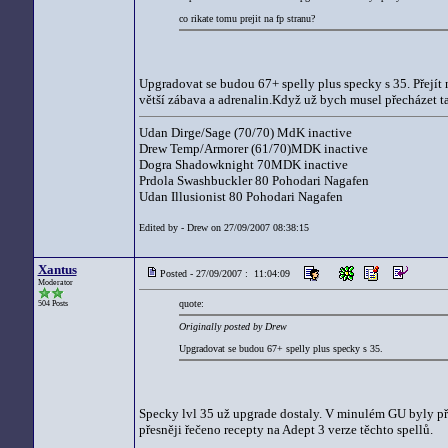
co rikate tomu prejit na fp stranu?
Upgradovat se budou 67+ spelly plus specky s 35. Přejít n
větší zábava a adrenalin.Když už bych musel přecházet 
Udan Dirge/Sage (70/70) MdK inactive
Drew Temp/Armorer (61/70)MDK inactive
Dogra Shadowknight 70MDK inactive
Prdola Swashbuckler 80 Pohodari Nagafen
Udan Illusionist 80 Pohodari Nagafen
Edited by - Drew on 27/09/2007 08:38:15
Xantus
Posted - 27/09/2007 : 11:04:09
Moderator
quote:
504 Posts
Originally posted by Drew
Upgradovat se budou 67+ spelly plus specky s 35.
Specky lvl 35 už upgrade dostaly. V minulém GU byly při
přesněji řečeno recepty na Adept 3 verze těchto spellů.