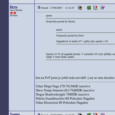
Drew
Posted - 27/09/2007 : 11:15:47
Junior Member
quote:
583 Posts
Originally posted by Xantus
quote:
Originally posted by Drew
Upgradovat se budou 67+ spelly plus specky s 35.
Specky lvl 35 už upgrade dostaly. V minulém GU byly přidány nové 
Adept 3 verze těchto spellů.
hm na PvP jsem je ještě teda neviděl :( asi se tam zkusí
Udan Dirge/Sage (70/70) MdK inactive
Drew Temp/Armorer (61/70)MDK inactive
Dogra Shadowknight 70MDK inactive
Prdola Swashbuckler 80 Pohodari Nagafen
Udan Illusionist 80 Pohodari Nagafen
Xantus