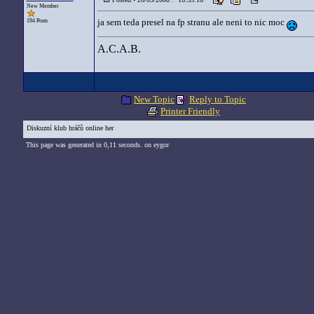
New Member
ja sem teda presel na fp stranu ale neni to nic moc
194 Posts
A.C.A.B.
New Topic
Reply to Topic
Printer Friendly
Diskuzní klub hráčů online her
This page was generated in 0,11 seconds. on eygor