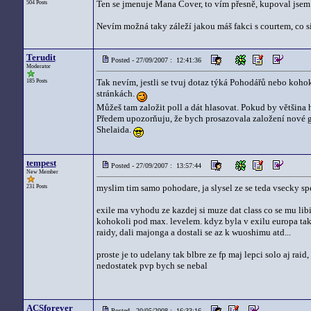
Ten se jmenuje Mana Cover, to vím přesně, kupoval jsem 
504 Posts
Nevím možná taky záleží jakou máš fakci s courtem, co s
Terudit
Posted - 27/09/2007 : 12:41:36
Moderator
Tak nevím, jestli se tvuj dotaz týká Pohodářů nebo koho
185 Posts
stránkách.
Můžeš tam založit poll a dát hlasovat. Pokud by většina
Předem upozorňuju, že bych prosazovala založení nové gu
Shelaida.
tempest
Posted - 27/09/2007 : 13:57:44
New Member
myslim tim samo pohodare, ja slysel ze se teda vsecky s
231 Posts
exile ma vyhodu ze kazdej si muze dat class co se mu li
kohokoli pod max. levelem. kdyz byla v exilu europa tak m
raidy, dali majonga a dostali se az k wuoshimu atd...
proste je to udelany tak blbre ze fp maj lepci solo aj raid
nedostatek pvp bych se nebal
ACSforever
Posted - 20/05/2008 : 16:33:16