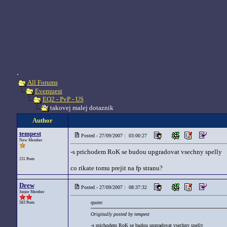
.
All Forums
Everquest
EQ2 - PvP - US
takovej malej dotaznik
Author
tempest
Posted - 27/09/2007 : 03:00:27
New Member
-s prichodem RoK se budou upgradovat vsechny spelly
231 Posts
co rikate tomu prejit na fp stranu?
Drew
Posted - 27/09/2007 : 08:37:32
Junior Member
quote:
583 Posts
Originally posted by tempest
-s prichodem RoK se budou upgradovat vsechny spelly