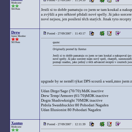
Posted - 27/09/2007 : 11:24:39
Moderator
Jestli si to dobře pamatuju co jsem se tam koukal a naku
504 Posts
a zvýšili a pro některé přidali nové spelly. Já jako sorc
nové nejsou, jen posílení těch starých. Jinak tyto recep
Drew
Posted - 27/09/2007 : 11:43:17
Junior Member
quote:
583 Posts
Originally posted by Xantus
Jestli si to dobře pamatuju co jsem se tam koukal a nakupoval (po 8
nové spelly. Já jako sorcerer mám nový spell, chanteři, summoneři 
poznají snadno, jako jediný z těch advanced receptů v courtech js
upgrade by se neměl týkat DPS scoutů a warů,mno jsem zvě
Udan Dirge/Sage (70/70) MdK inactive
Drew Temp/Armorer (61/70)MDK inactive
Dogra Shadowknight 70MDK inactive
Prdola Swashbuckler 80 Pohodari Nagafen
Udan Illusionist 80 Pohodari Nagafen
Xantus
Posted - 27/09/2007 : 12:11:39
Moderator