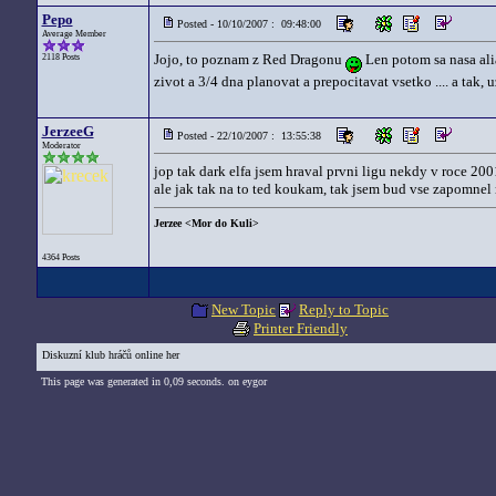
Pepo
Posted - 10/10/2007 : 09:48:00
Average Member
Jojo, to poznam z Red Dragonu
Len potom sa nasa alia
2118 Posts
zivot a 3/4 dna planovat a prepocitavat vsetko .... a tak, 
JerzeeG
Posted - 22/10/2007 : 13:55:38
Moderator
jop tak dark elfa jsem hraval prvni ligu nekdy v roce 200
ale jak tak na to ted koukam, tak jsem bud vse zapomnel
Jerzee <Mor do Kuli>
4364 Posts
New Topic
Reply to Topic
Printer Friendly
Diskuzní klub hráčů online her
This page was generated in 0,09 seconds. on eygor