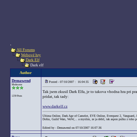
.
All Forums
Webové hry
Dark Elf
Dark elf
Author
Demawend
Posted - 07/10/2007 : 16:04:35
Moderator
Tak jsem zkusil Dark Elfa, je to takova vhodna hra pri pr
pridat, tak tady:
1259 Posts
www.darkelf.cz
Ultima Online, Dark Age of Camelot, EVE Online, Everquest 2, Vanguard,
Dofus, Guild Wars, WoW,... a myslim, ze ja debil, tak aspon pulku z toho po
Edited by - Demawend on 07/10/2007 16:07:36