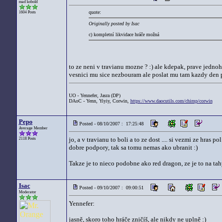
mad kobold
quote:
1604 Posts
Originally posted by Isac
c) kompletní likvidace hráče možná
to ze neni v travianu mozne ? :) ale kdepak, prave jedno
vesnici mu sice nezbouram ale poslat mu tam kazdy den par
UO - Yennefer, Jasra (DP)
DAoC - Yenn, Yiyiy, Corwin,
https://www.daocutils.com/chimp/corwin
Pepo
Posted - 08/10/2007 : 17:25:48
Average Member
jo, a v travianu to boli a to ze dost .... si vezmi ze hras 
2118 Posts
dobre podpory, tak sa tomu nemas ako ubranit :)
Takze je to nieco podobne ako red dragon, ze je to na tah
Isac
Posted - 09/10/2007 : 09:00:51
Moderator
Yennefer:
jasně, skoro toho hráče zničíš, ale nikdy ne uplně :)