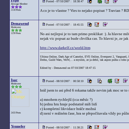
Pepo
Posted - 07/10/2007 : 18:38:47
Average Member
A co je to vlastne ? Vies to nejako popisat ? Travian ? RD 
2118 Posts
Demawend
Posted - 07/10/2007 : 18:45:55
Moderator
No asi nejlepsi je to tam primo proklikat :). Ja hlavne m
1259 Posts
nejak vic popsat az bude chvilka cas. To hlavni je, ze jak
http://www.darkelf.cz/world.htm
Ultima Online, Dark Age of Camelot, EVE Online, Everquest 2, Vanguard,
Dofus, Guild Wars, WoW,... a myslim, ze ja debil, tak aspon pulku z toho po
Edited by - Demawend on 07/10/2007 18:47:15
Isac
Posted - 08/10/2007 : 00:58:10
Moderator
hrál jsem to asi před 6 rokama takže nevim jak moc se to 
a) mnohem rychlejší (cca měsíc ?)
b) jednu hru hraje podstatně míň lidí
c) kompletní likvidace hráče možná
d) není v reálném čase, hra se přepočítavala vždy po půl
2433 Posts
Yennefer
Posted - 08/10/2007 : 11:38:21