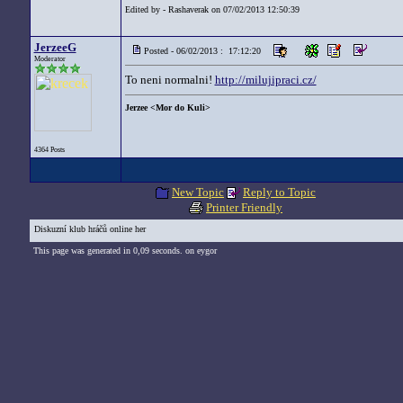
Edited by - Rashaverak on 07/02/2013 12:50:39
JerzeeG
Posted - 06/02/2013 : 17:12:20
Moderator
To neni normalni!
http://milujipraci.cz/
Jerzee <Mor do Kuli>
4364 Posts
New Topic
Reply to Topic
Printer Friendly
Diskuzní klub hráčů online her
This page was generated in 0,09 seconds. on eygor