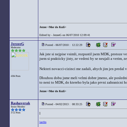
Jerzee <Mor do Kuli>
Edited by - JerzeeG on 06/07/2010 12:09:41
JerzeeG
Posted - 06/07/2010 : 12:22:29
Moderator
Jak jste si nejpise vsimli, rozpustil jsem MDK, protoze ve
jsem si prakticky jisty, ze vedeni by se neujali a verim,
Nekteri novacci-cizinci me zadali, abych jim jen predal 
4364 Posts
Dlouhou dobu jsme meli velmi dobre jmeno, ale posledni 
to neni to MDK, do ktereho byla jako prvni zahranicni host
Jerzee <Mor do Kuli>
Rashaverak
Posted - 04/02/2013 : 08:33:25
Senior Member
l
3722 Posts
lastfm