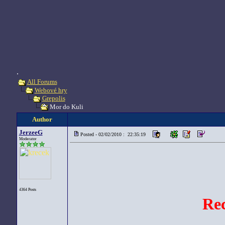
.
All Forums
Webové hry
Grepolis
Mor do Kuli
Author
JerzeeG
Posted - 02/02/2010 : 22:35:19
Moderator
4364 Posts
Rec