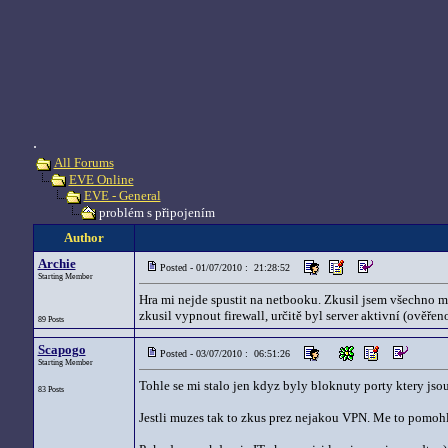
.
All Forums
EVE Online
EVE - General
problém s připojením
Author
Archie
Posted - 01/07/2010 : 21:28:52
Starting Member
Hra mi nejde spustit na netbooku. Zkusil jsem všechno m
zkusil vypnout firewall, určitě byl server aktivní (ově
89 Posts
Scapogo
Posted - 03/07/2010 : 06:51:26
Starting Member
Tohle se mi stalo jen kdyz byly bloknuty porty ktery jso
83 Posts
Jestli muzes tak to zkus prez nejakou VPN. Me to pomoh