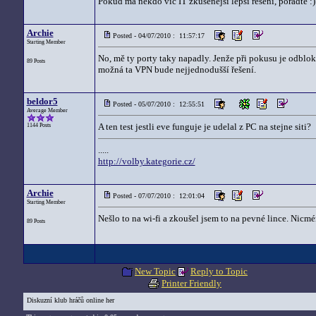
Pokud ma nekdo vic IT zkusenejsi lepsi reseni, poradte :)
Archie
Posted - 04/07/2010 : 11:57:17
Starting Member
No, mě ty porty taky napadly. Jenže při pokusu je odblok
89 Posts
možná ta VPN bude nejjednodušší řešení.
beldor5
Posted - 05/07/2010 : 12:55:51
Average Member
A ten test jestli eve funguje je udelal z PC na stejne siti?
1144 Posts
.....
http://volby.kategorie.cz/
Archie
Posted - 07/07/2010 : 12:01:04
Starting Member
Nešlo to na wi-fi a zkoušel jsem to na pevné lince. Nicmé
89 Posts
New Topic
Reply to Topic
Printer Friendly
Diskuzní klub hráčů online her