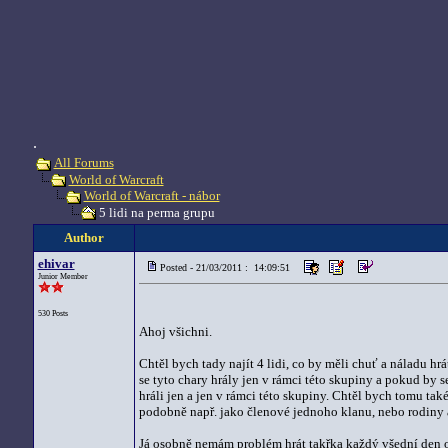
.
All Forums
World of Warcraft
World of Warcraft - nábor
5 lidi na perma grupu
Author
ehivar
Posted - 21/03/2011 : 14:09:51
Junior Member
530 Posts
Ahoj všichni.
Chtěl bych tady najít 4 lidi, co by měli chuť a náladu hr
se tyto chary hrály jen v rámci této skupiny a pokud by se 
hráli jen a jen v rámci této skupiny. Chtěl bych tomu tak
podobně např. jako členové jednoho klanu, nebo rodiny a
Já osobně nemám problém hrát takřka každý všední den 