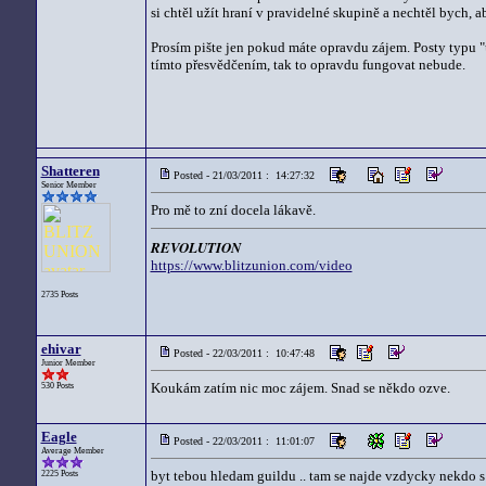
si chtěl užít hraní v pravidelné skupině a nechtěl bych, a
Prosím pište jen pokud máte opravdu zájem. Posty typu "
tímto přesvědčením, tak to opravdu fungovat nebude.
Shatteren
Posted - 21/03/2011 : 14:27:32
Senior Member
Pro mě to zní docela lákavě.
REVOLUTION
https://www.blitzunion.com/video
2735 Posts
ehivar
Posted - 22/03/2011 : 10:47:48
Junior Member
Koukám zatím nic moc zájem. Snad se někdo ozve.
530 Posts
Eagle
Posted - 22/03/2011 : 11:01:07
Average Member
byt tebou hledam guildu .. tam se najde vzdycky nekdo s 
2225 Posts