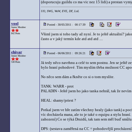
(doporucuju guildu co ma vic nez 15 lidi) a prestan vymy
UO, SWG, WoW, EVE, DF, LoL
vool
Posted - 30/05/2011 : 00:17:39
Junior Member
Všiml jsem si toho tady až nyní. Je to ještě aktuální? jak
842 Posts
často a v jaký termín kde atd atd atd ....
ehivar
Posted - 06/06/2011 : 09:26:21
Junior Member
Já tedy něco navrhnu a celé to sem postnu. Jen se ještě ze
530 Posts
bylo hraní pohodové. Tím myslím třeba možnost CC apo
No něco sem dám a řkněte co si o tom myslíte.
TANK: WARR - prot
PALADIN - Ještě jsem ho jako tanka nehrál, tak že nevím 
HEAL: shamy/priest ?
Potkal jsem ve hře zatím všechny healy (jako tank) a poci
víc docházela mana, ale to je také o equipu a stylu hran
zahození) Co se týká Druidů, tak tam sem měl buď smůlu 
DPS: (sestava zaměřená na CC = pohodovější procházení 