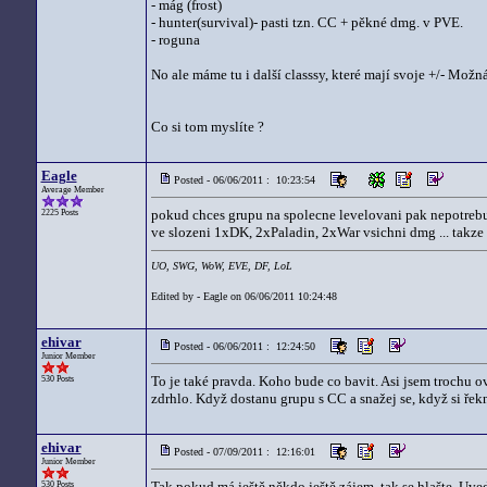
- mág (frost)
- hunter(survival)- pasti tzn. CC + pěkné dmg. v PVE.
- roguna
No ale máme tu i další classsy, které mají svoje +/- Možn
Co si tom myslíte ?
Eagle
Posted - 06/06/2011 : 10:23:54
Average Member
pokud chces grupu na spolecne levelovani pak nepotrebujes 
2225 Posts
ve slozeni 1xDK, 2xPaladin, 2xWar vsichni dmg ... takze
UO, SWG, WoW, EVE, DF, LoL
Edited by - Eagle on 06/06/2011 10:24:48
ehivar
Posted - 06/06/2011 : 12:24:50
Junior Member
To je také pravda. Koho bude co bavit. Asi jsem trochu ovl
530 Posts
zdrhlo. Když dostanu grupu s CC a snažej se, když si řekn
ehivar
Posted - 07/09/2011 : 12:16:01
Junior Member
Tak pokud má ještě někdo ještě zájem, tak se hlašte. Uveď
530 Posts