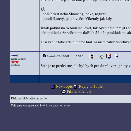
JÁ
- heal(priest nebo Shaman), locka, rogunu
- pondělí,úterý, pátek večer. Víkendy jak kdy
Jinak pokud na to budeme level, tak bych chtěl projít i st
předpokladu, že seženeme dalších 5 lidí a poskládáme al
Dlší věc je také kde budeme hrát. Já mám zatím všechny
vool
Posted - 23/10/2011 : 15:59:01
Junior Member
Sice je to predcasne, ale byl bych pro domluveni grupy 
842 Posts
New Topic
Reply to Topic
Printer Friendly
Diskuzní klub hráčů online her
This page was generated in 0,11 seconds. on eygor