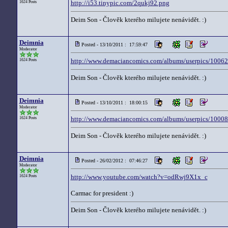
http://i53.tinypic.com/2qukj92.png
1624 Posts
Deim Son - Člověk kterého milujete nenávidět. :)
Deimnia
Posted - 13/10/2011 : 17:59:47
Moderator
http://www.demaciancomics.com/albums/userpics/1006
1624 Posts
Deim Son - Člověk kterého milujete nenávidět. :)
Deimnia
Posted - 13/10/2011 : 18:00:15
Moderator
http://www.demaciancomics.com/albums/userpics/10008/
1624 Posts
Deim Son - Člověk kterého milujete nenávidět. :)
Deimnia
Posted - 26/02/2012 : 07:46:27
Moderator
http://www.youtube.com/watch?v=odRwj9X1x_c
1624 Posts
Carmac for president :)
Deim Son - Člověk kterého milujete nenávidět. :)