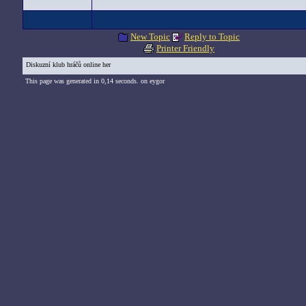
New Topic
Reply to Topic
Printer Friendly
Diskuzní klub hráčů online her
This page was generated in 0,14 seconds. on eygor