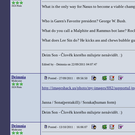
What is the only way for Nasus to become a viable cha
1624 Posts
Who is Garen's Favorite president? George W. Bush.
What do you call a Malphite and Rammus bot lane? Rock 
What does Lee Sin do? He kicks ass and chews bubble gu
Deim Son - Člověk kterého milujete nenávidět. :)
Edited by - Deimnia on 22/09/2011 04:07:47
Deimnia
Posted - 27/09/2011 : 09:56:50
Moderator
http://imageshack.us/photo/my-images/692/supportul.jp
1624 Posts
Janna / Sona(pentakill) / Soraka(human form)
Deim Son - Člověk kterého milujete nenávidět. :)
Deimnia
Posted - 13/10/2011 : 16:06:07
Moderator