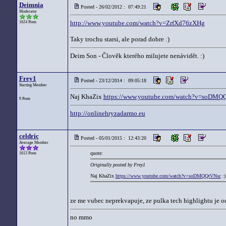
Deimnia
Posted - 26/02/2012 : 07:49:21
Moderator
http://www.youtube.com/watch?v=ZrfXd76zXHg
1624 Posts
Taky trochu starsi, ale porad dobre :)
Deim Son - Člověk kterého milujete nenávidět. :)
Frey1
Posted - 23/12/2014 : 09:05:18
Starting Member
Naj KhaZix
https://www.youtube.com/watch?v=soDMQ
9 Posts
http://onlinehryzadarmo.eu
celdric
Posted - 05/01/2015 : 12:43:20
Average Member
quote:
1613 Posts
Originally posted by Frey1
Naj KhaZix
https://www.youtube.com/watch?v=soDMQQtVNsc
:)
ze me vubec neprekvapuje, ze pulka tech highlightu je od 
no mmo