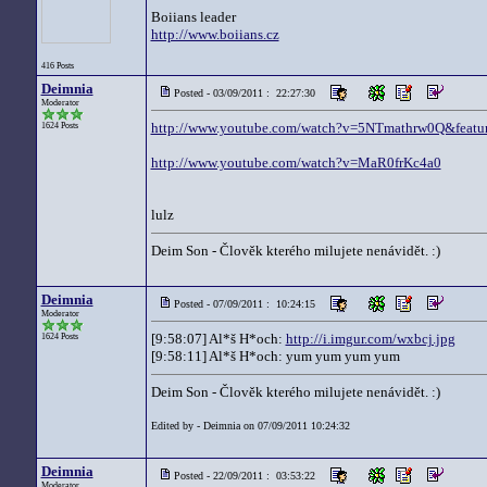
Boiians leader
http://www.boiians.cz
416 Posts
Deimnia
Posted - 03/09/2011 : 22:27:30
Moderator
http://www.youtube.com/watch?v=5NTmathrw0Q&featur
1624 Posts
http://www.youtube.com/watch?v=MaR0frKc4a0
lulz
Deim Son - Člověk kterého milujete nenávidět. :)
Deimnia
Posted - 07/09/2011 : 10:24:15
Moderator
[9:58:07] Al*š H*och:
http://i.imgur.com/wxbcj.jpg
1624 Posts
[9:58:11] Al*š H*och: yum yum yum yum
Deim Son - Člověk kterého milujete nenávidět. :)
Edited by - Deimnia on 07/09/2011 10:24:32
Deimnia
Posted - 22/09/2011 : 03:53:22
Moderator