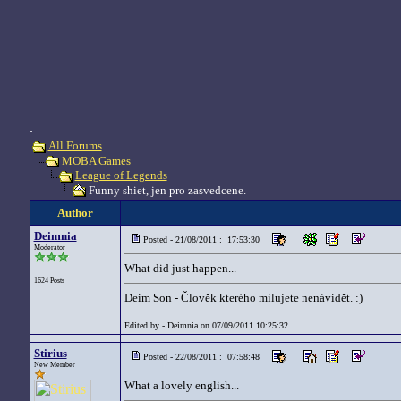
.
All Forums
MOBA Games
League of Legends
Funny shiet, jen pro zasvedcene.
Author
Deimnia
Posted - 21/08/2011 : 17:53:30
Moderator
What did just happen...
1624 Posts
Deim Son - Člověk kterého milujete nenávidět. :)
Edited by - Deimnia on 07/09/2011 10:25:32
Stirius
Posted - 22/08/2011 : 07:58:48
New Member
What a lovely english...