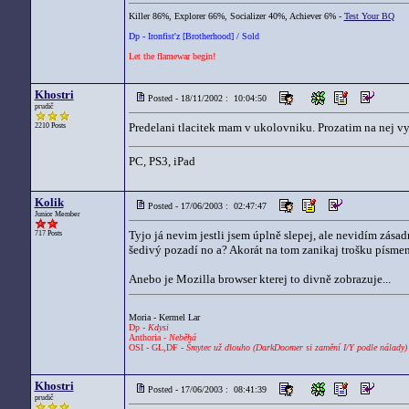
Killer 86%, Explorer 66%, Socializer 40%, Achiever 6% -
Test Your BQ
Dp - Ironfist'z [Brotherhood] / Sold
Let the flamewar begin!
Khostri
Posted - 18/11/2002 : 10:04:50
prudič
Predelani tlacitek mam v ukolovniku. Prozatim na nej v
2210 Posts
PC, PS3, iPad
Kolik
Posted - 17/06/2003 : 02:47:47
Junior Member
Tyjo já nevim jestli jsem úplně slepej, ale nevidím zása
717 Posts
šedivý pozadí no a? Akorát na tom zanikaj trošku písmenk
Anebo je Mozilla browser kterej to divně zobrazuje...
Moria - Kermel Lar
Dp -
Kdysi
Anthoria -
Neběhá
OSI - GL,DF -
Šmytec už dlouho (DarkDoomer si zamění I/Y podle nálady)
Khostri
Posted - 17/06/2003 : 08:41:39
prudič