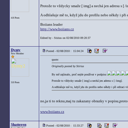
Protože to vždycky smaže [ img] a nechá jen adresu s [ /i
A odhlašuje mě to, když jdu do profilu nebo někdy i při e
416 Posts
Boiians leader
http://www.boiians.cz
Edited by - Stirius on 02/08/2010 09:20:37
Dynty
Posted - 02/08/2010 : 15:04:24
New Member
quote:
Originally posted by Stirius
By mě zajímalo, proč nejde používat v podpisu
Protože to vždycky smaže [ img] a nechá jen adresu s [ /img].
310 Posts
A odhlašuje mě to, když jdu do profilu nebo někdy i při editaci vl
no,ja ti to reknu,maj tu zakazany obrazky v popisu,prot
www.boiians.cz
Shatteren
Posted - 02/08/2010 : 15:33:27