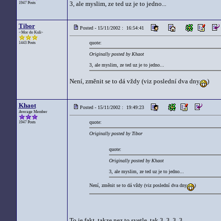
3, ale myslim, ze ted uz je to jedno...
1947 Posts
Tibor
Posted - 15/11/2002 : 16:54:41
<Mor do Kuli>
quote:
1443 Posts
Originally posted by Khaot
3, ale myslim, ze ted uz je to jedno...
Není, změnit se to dá vždy (viz poslední dva dny
)
Khaot
Posted - 15/11/2002 : 19:49:23
Average Member
quote:
1947 Posts
Originally posted by Tibor
quote:
Originally posted by Khaot
3, ale myslim, ze ted uz je to jedno...
Není, změnit se to dá vždy (viz poslední dva dny
)
To je fakt, takze nez to svetle, tak 3, 3, 3, 3....