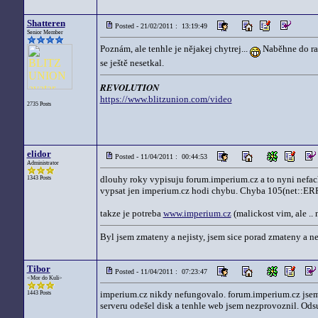
Shatteren
Posted - 21/02/2011 : 13:19:49
Senior Member
Poznám, ale tenhle je nějakej chytrej...
Naběhne do ran
se ještě nesetkal.
REVOLUTION
https://www.blitzunion.com/video
2735 Posts
elidor
Posted - 11/04/2011 : 00:44:53
Administrator
dlouhy roky vypisuju forum.imperium.cz a to nyni nefach
1343 Posts
vypsat jen imperium.cz hodi chybu. Chyba 105(net::E
takze je potreba
www.imperium.cz
(malickost vim, ale .. 
Byl jsem zmateny a nejisty, jsem sice porad zmateny a nej
Tibor
Posted - 11/04/2011 : 07:23:47
<Mor do Kuli>
imperium.cz nikdy nefungovalo. forum.imperium.cz jsem
1443 Posts
serveru odešel disk a tenhle web jsem nezprovoznil. Ods