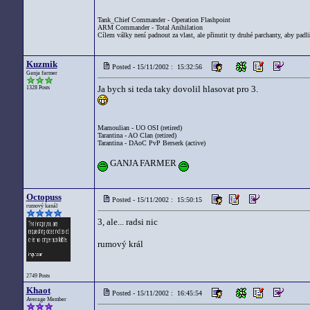
Tank_Chief Commander - Operation Flashpoint
ARM Commander - Total Anihilation
Cílem války není padnout za vlast, ale přinutit ty druhé parchanty, aby padli
Kuzmik
Posted - 15/11/2002 : 15:32:56
Ganja farmer
Ja bych si teda taky dovolil hlasovat pro 3.
1328 Posts
Mamoulian - UO OSI (retired)
Tarantina - AO Clan (retired)
Tarantina - DAoC PvP Berserk (active)
GANJA FARMER
Octopuss
Posted - 15/11/2002 : 15:50:15
rumový kanál
3, ale... radsi nic
rumový král
2749 Posts
Khaot
Posted - 15/11/2002 : 16:45:54
Average Member