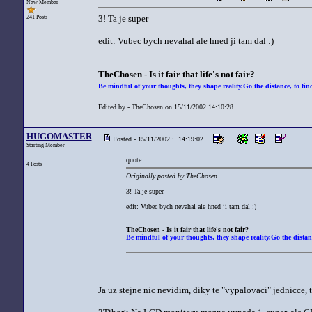
New Member
3! Ta je super
241 Posts
edit: Vubec bych nevahal ale hned ji tam dal :)
TheChosen - Is it fair that life's not fair?
Be mindful of your thoughts, they shape reality.Go the distance, to find
Edited by - TheChosen on 15/11/2002 14:10:28
HUGOMASTER
Posted - 15/11/2002 : 14:19:02
Starting Member
quote:
4 Posts
Originally posted by TheChosen
3! Ta je super
edit: Vubec bych nevahal ale hned ji tam dal :)
TheChosen - Is it fair that life's not fair?
Be mindful of your thoughts, they shape reality.Go the distanc
Ja uz stejne nic nevidim, diky te "vypalovaci" jednicce, t