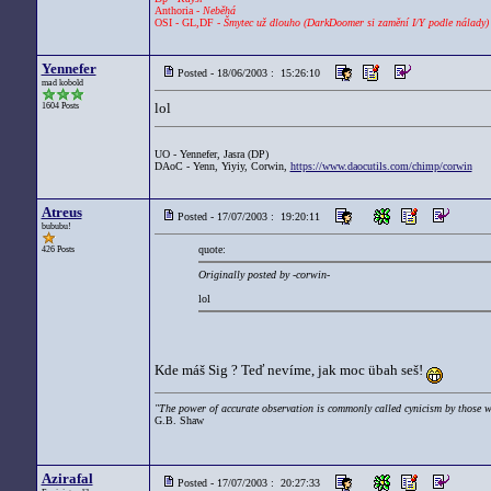
Anthoria -
Neběhá
OSI - GL,DF -
Šmytec už dlouho (DarkDoomer si zamění I/Y podle nálady)
Yennefer
Posted - 18/06/2003 : 15:26:10
mad kobold
lol
1604 Posts
UO - Yennefer, Jasra (DP)
DAoC - Yenn, Yiyiy, Corwin,
https://www.daocutils.com/chimp/corwin
Atreus
Posted - 17/07/2003 : 19:20:11
bububu!
quote:
426 Posts
Originally posted by -corwin-
lol
Kde máš Sig ? Teď nevíme, jak moc übah seš!
"The power of accurate observation is commonly called cynicism by those w
G.B. Shaw
Azirafal
Posted - 17/07/2003 : 20:27:33