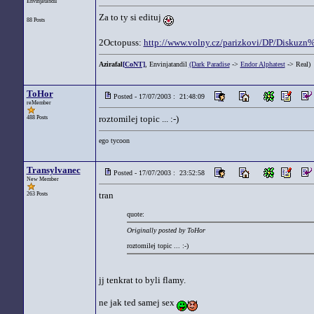
Envinjatandil
Za to ty si edituj
88 Posts
2Octopuss:
http://www.volny.cz/parizkovi/DP/Disk
Azirafal
[CoNT]
, Envinjatandil
(Dark Paradise
->
Endor Alphatest
-> Real)
ToHor
Posted - 17/07/2003 : 21:48:09
reMember
roztomilej topic ... :-)
488 Posts
ego tycoon
Transylvanec
Posted - 17/07/2003 : 23:52:58
New Member
tran
263 Posts
quote:
Originally posted by ToHor
roztomilej topic ... :-)
jj tenkrat to byli flamy.
ne jak ted samej sex