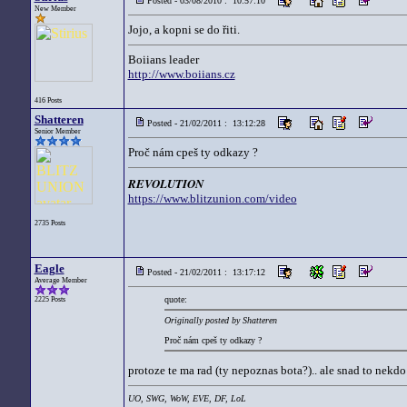
Posted - 03/08/2010 : 10:57:10
New Member
Jojo, a kopni se do řiti.
Boiians leader
http://www.boiians.cz
416 Posts
Shatteren
Posted - 21/02/2011 : 13:12:28
Senior Member
Proč nám cpeš ty odkazy ?
REVOLUTION
https://www.blitzunion.com/video
2735 Posts
Eagle
Posted - 21/02/2011 : 13:17:12
Average Member
quote:
2225 Posts
Originally posted by Shatteren
Proč nám cpeš ty odkazy ?
protoze te ma rad (ty nepoznas bota?).. ale snad to nekdo
UO, SWG, WoW, EVE, DF, LoL