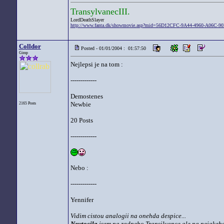
TransylvanecIII.
LordDeathSlayer
http://www.fanta.dk/showmovie.asp?mid=56D12CFC-9A44-4960-A06C-9
Colldor
Posted - 01/01/2004 : 01:57:50
Gimp
Nejlepsi je na tom :
-------------
Demostenes
Newbie
2165 Posts
20 Posts
-------------
Nebo :
-------------
Yennifer
Vidim cistou analogii na onehda despice...
Neutocila
jsem na zadneho Transilvance ale na nejakeho