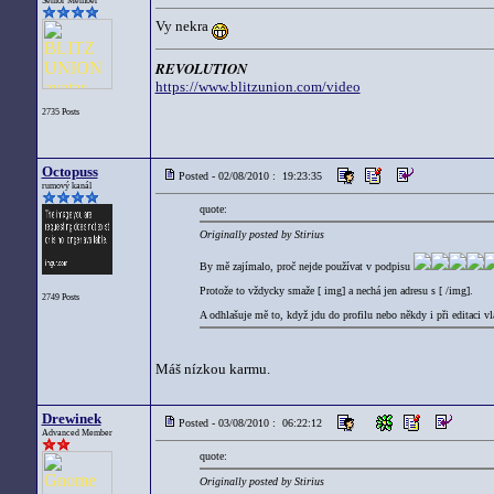
Senior Member
Vy nekra
REVOLUTION
https://www.blitzunion.com/video
2735 Posts
Octopuss
Posted - 02/08/2010 : 19:23:35
rumový kanál
quote:
Originally posted by Stirius
By mě zajímalo, proč nejde používat v podpisu
Protože to vždycky smaže [ img] a nechá jen adresu s [ /img].
2749 Posts
A odhlašuje mě to, když jdu do profilu nebo někdy i při editaci vl
Máš nízkou karmu.
Drewinek
Posted - 03/08/2010 : 06:22:12
Advanced Member
quote:
Originally posted by Stirius