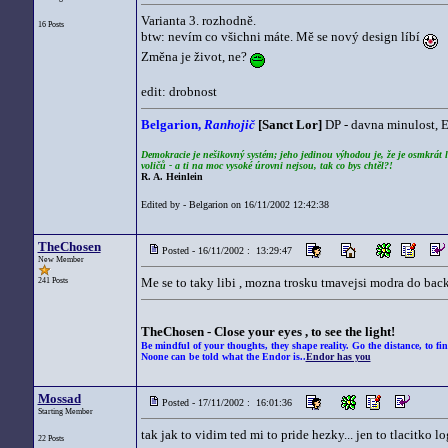
Varianta 3. rozhodně.
16 Posts
btw: nevím co všichni máte. Mě se nový design líbí
Změna je život, ne?
edit: drobnost
Belgarion,
Ranhojič
[Sanct Lor]
DP - davna minulost, 
Demokracie je nešikovný systém; jeho jedinou výhodou je, že je osmkrát le
voličů - a ti na moc vysoké úrovni nejsou, tak co bys chtěl?!
R. A. Heinlein
Edited by - Belgarion on 16/11/2002 12:42:38
TheChosen
Posted - 16/11/2002 : 13:29:47
New Member
Me se to taky libi , mozna trosku tmavejsi modra do bac
241 Posts
TheChosen - Close your eyes , to see the light!
Be mindful of your thoughts, they shape reality. Go the distance, to fin
Noone can be told what the Endor is..
Endor has you
Mossad
Posted - 17/11/2002 : 16:01:36
Starting Member
tak jak to vidim ted mi to pride hezky... jen to tlacitko l
22 Posts