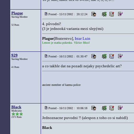
Plague
Posted - 15/11/2002 : 20:12:24
Starting Member
4. původní!
52 Posts
(3 je jednooká varianta mezi slepými)
Plague
[Braterstvo],
Istar Luin
Lenost je matka pokroku.
Václav Musil
929
Posted - 16/11/2002 : 01:30:47
Starting Member
a co takhle dat na pozadi nejaky psychedelic art?
41 Posts
ancient member of karma police
Black
Posted - 16/11/2002 : 10:06:18
Moderator
Jednoznacne puvodni !! (alespon z toho co si nabidl)
2371 Posts
Black