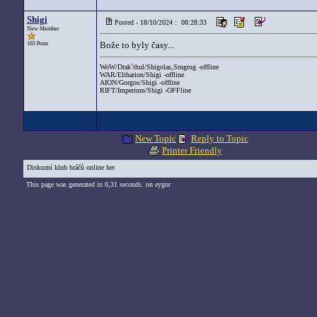
Shigi
Posted - 18/10/2024 : 08:28:33
New Member
Bože to byly časy...
165 Posts
WoW/Drak´thul/Shigolas,Srugrug -offline
WAR/Eltharion/Shigi -offline
AION/Gorgos/Shigi -offline
RIFT/Imperium/Shigi -OFFline
New Topic
Reply to Topic
Printer Friendly
Diskuzní klub hráčů online her
This page was generated in 0,31 seconds. on eygor