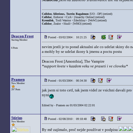
Colldor, Allerious, Turrin Bagalmon
[UO - DP] (retired)
Colldor
, Enforcer <CzA> [Anarchy Online] (retired)
Kremilek
, Troll Warrior <Zdechliny> [WoW] (retired)
Colldor
, Zealot <Skull> [WHO] (retired)
Deacon Frost
Posted - 03/02/2004 : 10:21:25
Starting Member
nevim jestli je to porad aktualni ale co udelat skiny do 
6 Posts
a mohly by se udelat ikony k jmenu a poctu postu
Deacon Frost [Amonthia], The Vampire
*support kvete v kazdem veku ve praseti i ve cloveku*
Pramen
Posted - 01/03/2004 : 00:34:30
New Member
jak jsem si toto cetl, tak jsem videl ze vsichni davali p
297 Posts
nyni
Edited by - Pramen on 01/03/2004 02:22:01
Stirius
Posted - 02/08/2010 : 09:18:48
New Member
By mě zajímalo, proč nejde používat v podpisu