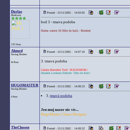
Dorlas
Posted - 15/11/2002 : 14:03:05
Moderator
bod 3 - tmava podoba
Dorlas warrior 50 (Mor do kuli) - Mordred
2787 Posts
Ahmed
Posted - 15/11/2002 : 14:07:10
Starting Member
3. tmava podoba
84 Posts
Galarin Berserker Troll <RAGNAROK>
Deradok Lurikeen Eldricht <Mor do Kuli>
HUGOMASTER
Posted - 15/11/2002 : 14:09:23
Starting Member
3.
tmavá podoba
4 Posts
Jen muj nazor nic vic...
HugoMaster, Chaos Designer
TheChosen
Posted - 15/11/2002 : 14:09:32