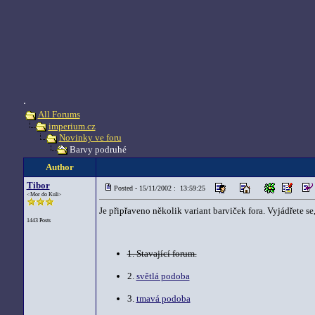
.
All Forums
imperium.cz
Novinky ve foru
Barvy podruhé
Author
Tibor
Posted - 15/11/2002 : 13:59:25
<Mor do Kuli>
Je připřaveno několik variant barviček fora. Vyjádřete se
1443 Posts
1. Stavající forum.
2.
světlá podoba
3.
tmavá podoba