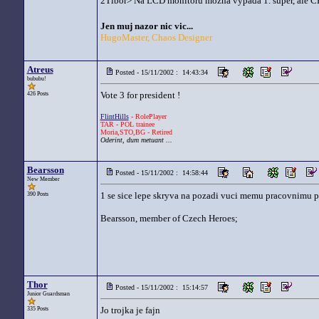
2Tibor> Na LCD monitoru mozna vypada 1. super, ale CR
Jen muj nazor nic vic...
HugoMaster, Chaos Designer
Atreus
Posted - 15/11/2002 : 14:43:34
bububu!
Vote 3 for president !
426 Posts
FlintHills
- RolePlayer
TAR - POL trainee
Moria,STO,BG - Retired
Oderint, dum metuant ...
Bearsson
Posted - 15/11/2002 : 14:58:44
New Member
1 se sice lepe skryva na pozadi vuci memu pracovnimu p
390 Posts
Bearsson, member of Czech Heroes;
Thor
Posted - 15/11/2002 : 15:14:57
Junior Guardsman
Jo trojka je fajn
335 Posts