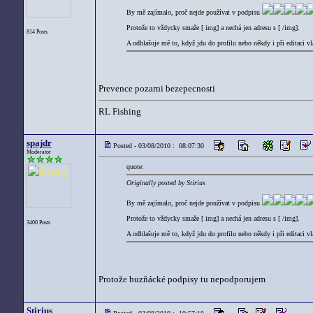
By mě zajímalo, proč nejde používat v podpisu
Protože to vždycky smaže [ img] a nechá jen adresu s [ /img].
814 Posts
A odhlašuje mě to, když jdu do profilu nebo někdy i při editaci vl
Prevence pozarni bezepecnosti
RL Fishing
spajdr
Posted - 03/08/2010 : 08:07:30
Moderator
quote:
Originally posted by Stirius
By mě zajímalo, proč nejde používat v podpisu
Protože to vždycky smaže [ img] a nechá jen adresu s [ /img].
3400 Posts
A odhlašuje mě to, když jdu do profilu nebo někdy i při editaci vl
Protože buzňácké podpisy tu nepodporujem
Stirius