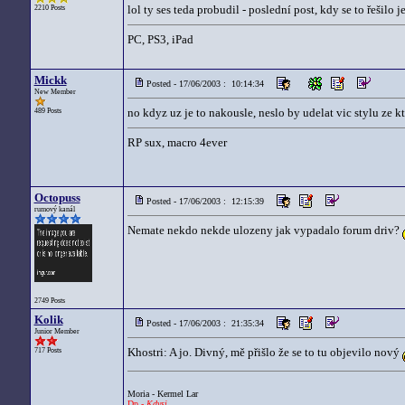
lol ty ses teda probudil - poslední post, kdy se to řešilo 
2210 Posts
PC, PS3, iPad
Mickk
Posted - 17/06/2003 : 10:14:34
New Member
no kdyz uz je to nakousle, neslo by udelat vic stylu ze k
489 Posts
RP sux, macro 4ever
Octopuss
Posted - 17/06/2003 : 12:15:39
rumový kanál
Nemate nekdo nekde ulozeny jak vypadalo forum driv?
2749 Posts
Kolik
Posted - 17/06/2003 : 21:35:34
Junior Member
Khostri: A jo. Divný, mě přišlo že se to tu objevilo nový
717 Posts
Moria - Kermel Lar
Dp -
Kdysi