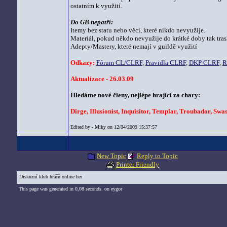
ostatním k využití.
Do GB nepatří:
Itemy bez statu nebo věci, které nikdo nevyužije.
Materiál, pokud někdo nevyužije do krátké doby tak tras
Adepty/Mastery, které nemají v guildě využití
Odkazy:
Fórum CL/CLRF
,
Pravidla CLRF
,
DKP CLRF
,
R
Aktualizace - 26.03.09
Hledáme nové členy, nejlépe hrající za chary:
Dirge, Illusionist, Inquisitor, Templar, Troubador, Swa
Edited by - Miky on 12/04/2009 15:37:57
New Topic
Reply to Topic
Printer Friendly
Diskuzní klub hráčů online her
This page was generated in 0,08 seconds. on eygor