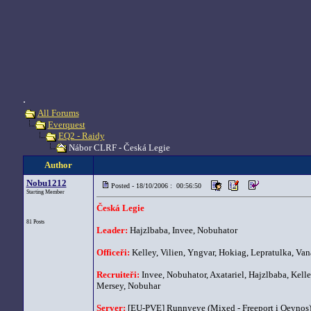
.
All Forums
Everquest
EQ2 - Raidy
Nábor CLRF - Česká Legie
Author
Nobu1212
Posted - 18/10/2006 : 00:56:50
Starting Member
Česká Legie
81 Posts
Leader:
Hajzlbaba, Invee, Nobuhator
Officeři:
Kelley, Vilien, Yngvar, Hokiag, Lepratulka, V
Recruiteři:
Invee, Nobuhator, Axatariel, Hajzlbaba, Kelle
Mersey, Nobuhar
Server:
[EU-PVE] Runnyeye (Mixed - Freeport i Qeynos)