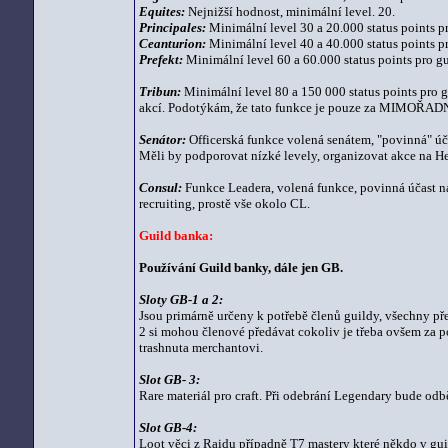
Equites:
Nejnižší hodnost, minimální level. 20.
Principales:
Minimální level 30 a 20.000 status points pr
Ceanturion:
Minimální level 40 a 40.000 status points pr
Prefekt:
Minimální level 60 a 60.000 status points pro gu
Tribun:
Minimální level 80 a 150 000 status points pro g
akcí. Podotýkám, že tato funkce je pouze za MIMOŘADNÉ
Senátor:
Officerská funkce volená senátem, "povinná" účas
Měli by podporovat nízké levely, organizovat akce na Her
Consul:
Funkce Leadera, volená funkce, povinná účast na 
recruiting, prostě vše okolo CL.
Guild banka:
Používání Guild banky, dále jen GB.
Sloty GB-1 a 2:
Jsou primárně určeny k potřebě členů guildy, všechny před
2 si mohou členové předávat cokoliv je třeba ovšem za p
trashnuta merchantovi.
Slot GB- 3:
Rare materiál pro craft. Při odebrání Legendary bude odbě
Slot GB-4:
Loot věci z Raidu případně T7 mastery které někdo v guil