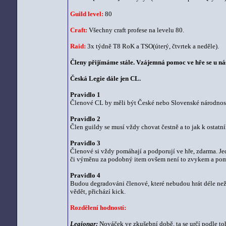
Guild level:
80
Craft:
Všechny craft profese na levelu 80.
Raid:
3x týdně T8 RoK a TSO(úterý, čtvrtek a neděle).
Členy přijímáme stále. Vzájemná pomoc ve hře se u ná
Česká Legie dále jen CL.
Pravidlo 1
Členové CL by měli být České nebo Slovenské národnost
Pravidlo 2
Člen guildy se musí vždy chovat čestně a to jak k ostatn
Pravidlo 3
Členové si vždy pomáhají a podporují ve hře, zdarma. Je
či výměnu za podobný item ovšem není to zvykem a pom
Pravidlo 4
Budou degradováni členové, které nebudou hrát déle než 
vědět, přichází kick.
Rozdělení hodností:
Legionar:
Nováček ve zkušební době, ta se určí podle t