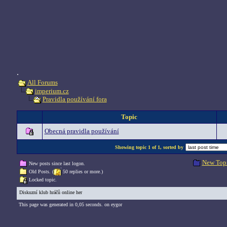
.
All Forums
imperium.cz
Pravidla používání fora
Topic
Obecná pravidla používání
Showing topic 1 of 1, sorted by
New Top
New posts since last logon.
Old Posts. (
50 replies or more.)
Locked topic.
Diskuzní klub hráčů online her
This page was generated in 0,05 seconds. on eygor