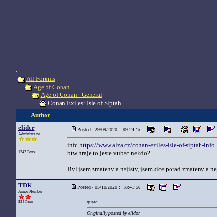
.
All Forums
Age of Conan
Age of Conan - General
Conan Exiles: Isle of Siptah
Author
elidor
Posted - 29/09/2020 : 09:24:15
Administrator
info
https://www.alza.cz/conan-exiles-isle-of-siptah-info
btw hraje to jeste vubec nekdo?
1343 Posts
Byl jsem zmateny a nejisty, jsem sice porad zmateny a nej
TDK
Posted - 05/10/2020 : 18:41:56
Junior Member
quote:
534 Posts
Originally posted by elidor