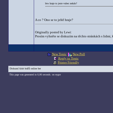
btw hraje to jeste vubec nekdo?
A co ? Ono se to ještě hraje?
Originally posted by Lewi:
Prosím vyhněte se diskuzím na těchto stránkách s lidmi, kt
New Topic
New Poll
Reply to Topic
Printer Friendly
Diskuzní klub hráčů online her
This page was generated in 0,06 seconds. on eygor