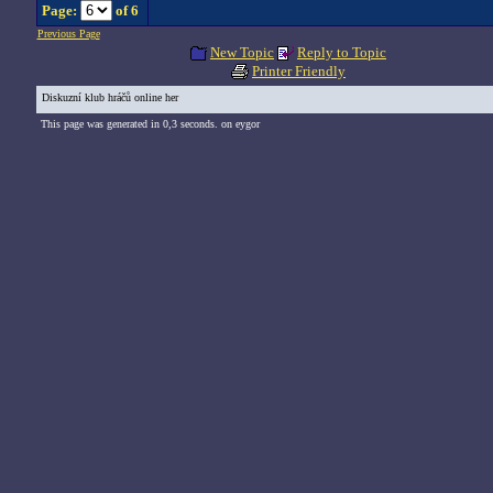
Page:
of 6
Previous Page
New Topic
Reply to Topic
Printer Friendly
Diskuzní klub hráčů online her
This page was generated in 0,3 seconds. on eygor