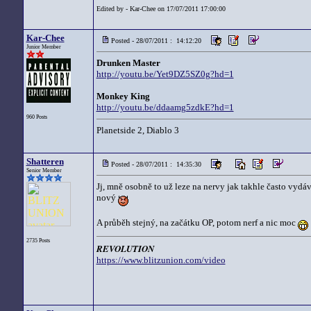
Edited by - Kar-Chee on 17/07/2011 17:00:00
Kar-Chee
Posted - 28/07/2011 : 14:12:20
Junior Member
Drunken Master
http://youtu.be/Yet9DZ5SZ0g?hd=1
Monkey King
http://youtu.be/ddaamg5zdkE?hd=1
960 Posts
Planetside 2, Diablo 3
Shatteren
Posted - 28/07/2011 : 14:35:30
Senior Member
Jj, mně osobně to už leze na nervy jak takhle často vyd
nový
A průběh stejný, na začátku OP, potom nerf a nic moc
2735 Posts
REVOLUTION
https://www.blitzunion.com/video