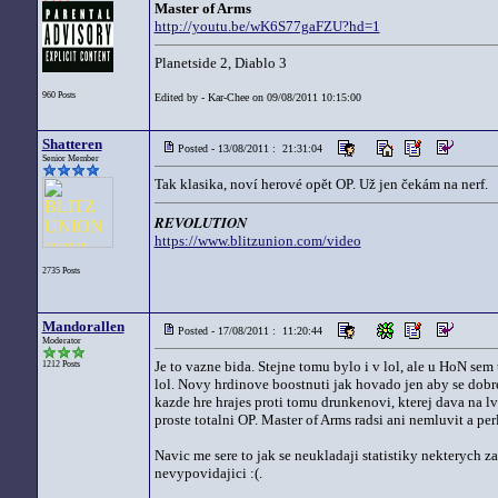
Master of Arms
http://youtu.be/wK6S77gaFZU?hd=1
Planetside 2, Diablo 3
960 Posts
Edited by - Kar-Chee on 09/08/2011 10:15:00
Shatteren
Posted - 13/08/2011 : 21:31:04
Senior Member
Tak klasika, noví herové opět OP. Už jen čekám na nerf.
REVOLUTION
https://www.blitzunion.com/video
2735 Posts
Mandorallen
Posted - 17/08/2011 : 11:20:44
Moderator
Je to vazne bida. Stejne tomu bylo i v lol, ale u HoN sem
1212 Posts
lol. Novy hrdinove boostnuti jak hovado jen aby se dobre 
kazde hre hrajes proti tomu drunkenovi, kterej dava na lv
proste totalni OP. Master of Arms radsi ani nemluvit a pe
Navic me sere to jak se neukladaji statistiky nekterych za
nevypovidajici :(.