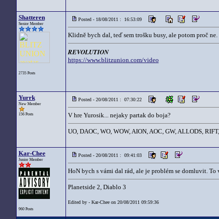
Shatteren
Posted - 18/08/2011 : 16:53:09
Senior Member
Klidně bych dal, teď sem trošku busy, ale potom proč ne.
REVOLUTION
https://www.blitzunion.com/video
2735 Posts
Yurrk
Posted - 20/08/2011 : 07:30:22
New Member
V hre Yurosik... nejaky partak do boja?
156 Posts
UO, DAOC, WO, WOW, AION, AOC, GW, ALLODS, RIFT
Kar-Chee
Posted - 20/08/2011 : 09:41:03
Junior Member
HoN bych s vámi dal rád, ale je problém se domluvit. To
Planetside 2, Diablo 3
Edited by - Kar-Chee on 20/08/2011 09:59:36
960 Posts