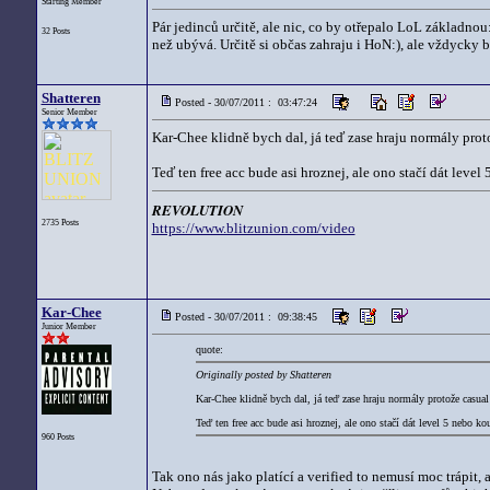
Starting Member
Pár jedinců určitě, ale nic, co by otřepalo LoL základnou:
32 Posts
než ubývá. Určitě si občas zahraju i HoN:), ale vždycky
Shatteren
Posted - 30/07/2011 : 03:47:24
Senior Member
Kar-Chee klidně bych dal, já teď zase hraju normály proto
Teď ten free acc bude asi hroznej, ale ono stačí dát level 
REVOLUTION
2735 Posts
https://www.blitzunion.com/video
Kar-Chee
Posted - 30/07/2011 : 09:38:45
Junior Member
quote:
Originally posted by Shatteren
Kar-Chee klidně bych dal, já teď zase hraju normály protože casual
Teď ten free acc bude asi hroznej, ale ono stačí dát level 5 nebo kou
960 Posts
Tak ono nás jako platící a verified to nemusí moc trápit, 