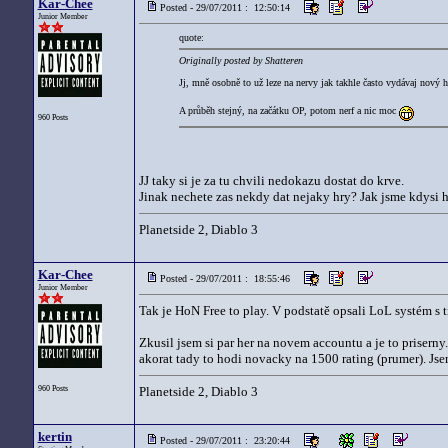
Kar-Chee
Posted - 29/07/2011 : 12:50:14
Junior Member
quote:
Originally posted by Shatteren
Jj, mně osobně to už leze na nervy jak takhle často vydávaj nový
A průběh stejný, na začátku OP, potom nerf a nic moc
960 Posts
JJ taky si je za tu chvili nedokazu dostat do krve.
Jinak nechete zas nekdy dat nejaky hry? Jak jsme kdysi hr
Planetside 2, Diablo 3
Kar-Chee
Posted - 29/07/2011 : 18:55:46
Junior Member
Tak je HoN Free to play. V podstatě opsali LoL systém s tí
Zkusil jsem si par her na novem accountu a je to prisern
akorat tady to hodi novacky na 1500 rating (prumer). Jse
960 Posts
Planetside 2, Diablo 3
kertin
Posted - 29/07/2011 : 23:20:44