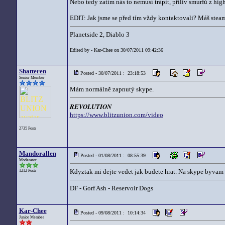
Nebo tedy zatím nás to nemusí trápit, příliv smurfů z h
EDIT: Jak jsme se před tím vždy kontaktovali? Máš stea
Planetside 2, Diablo 3
Edited by - Kar-Chee on 30/07/2011 09:42:36
Shatteren
Posted - 30/07/2011 : 23:18:53
Senior Member
Mám normálně zapnutý skype.
REVOLUTION
https://www.blitzunion.com/video
2735 Posts
Mandorallen
Posted - 01/08/2011 : 08:55:39
Moderator
Kdyztak mi dejte vedet jak budete hrat. Na skype byvam 
1212 Posts
DF - Gorf Ash - Reservoir Dogs
Kar-Chee
Posted - 09/08/2011 : 10:14:34
Junior Member