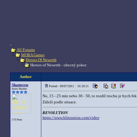
.
All Forums
MOBA Games
Heroes Of Newerth
Heroes of Newerth - obecný pokec
Author
Shatteren
Posted - 09/07/2011 : 01:20:11
Senior Member
No, 15 - 25 min nebo 30 - 50, to rozdíl trochu je bych ře
Záleží podle situace.
REVOLUTION
https://www.blitzunion.com/video
2735 Posts