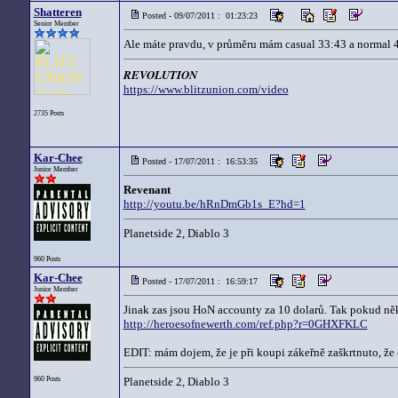
Shatteren
Posted - 09/07/2011 : 01:23:23
Senior Member
Ale máte pravdu, v průměru mám casual 33:43 a normal 
REVOLUTION
https://www.blitzunion.com/video
2735 Posts
Kar-Chee
Posted - 17/07/2011 : 16:53:35
Junior Member
Revenant
http://youtu.be/hRnDmGb1s_E?hd=1
Planetside 2, Diablo 3
960 Posts
Kar-Chee
Posted - 17/07/2011 : 16:59:17
Junior Member
Jinak zas jsou HoN accounty za 10 dolarů. Tak pokud ně
http://heroesofnewerth.com/ref.php?r=0GHXFKLC
EDIT: mám dojem, že je při koupi zákeřně zaškrtnuto, že 
960 Posts
Planetside 2, Diablo 3