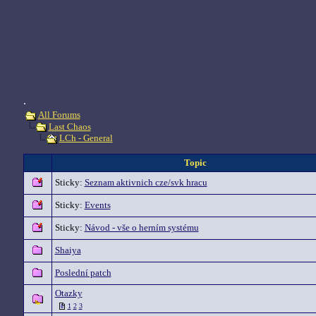
.
All Forums
Last Chaos
LCh - General
Topic
Sticky:
Seznam aktivnich cze/svk hracu
Sticky:
Events
Sticky:
Návod - vše o herním systému
Shaiya
Poslední patch
Otazky
1
2
3