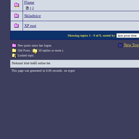
Flame
1
2
Skladnice
XP rust
Showing topics 1 - 9 of 9, sorted by
New Top
New posts since last logon.
Old Posts. (
50 replies or more.)
Locked topic.
Diskuzní klub hráčů online her
This page was generated in 0,06 seconds. on eygor