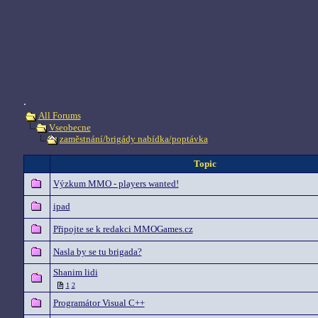
.
All Forums
Vseobecne
zaměstnání/brigády nabídka/poptávka
Topic
Výzkum MMO - players wanted!
ipad
Připojte se k redakci MMOGames.cz
Nasla by se tu brigada?
Shanim lidi
1
2
Programátor Visual C++