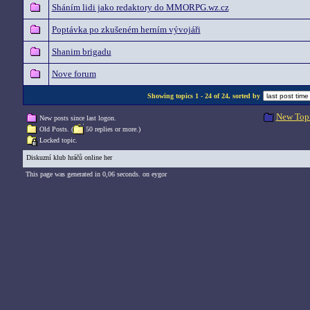
Sháním lidi jako redaktory do MMORPG.wz.cz
Poptávka po zkušeném herním vývojáři
Shanim brigadu
Nove forum
Showing topics 1 - 24 of 24, sorted by
New Top
New posts since last logon.
Old Posts. (
50 replies or more.)
Locked topic.
Diskuzní klub hráčů online her
This page was generated in 0,06 seconds. on eygor