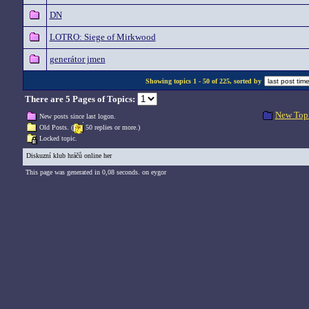
DN
LOTRO: Siege of Mirkwood
generátor jmen
Showing topics 1 - 50 of 225, sorted by
There are 5 Pages of Topics:
New Top
New posts since last logon.
Old Posts. (
50 replies or more.)
Locked topic.
Diskuzní klub hráčů online her
This page was generated in 0,08 seconds. on eygor