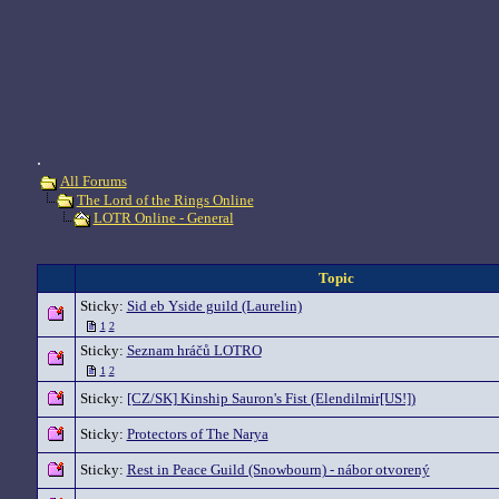
.
All Forums
The Lord of the Rings Online
LOTR Online - General
Topic
Sticky:
Sid eb Yside guild (Laurelin)
1
2
Sticky:
Seznam hráčů LOTRO
1
2
Sticky:
[CZ/SK] Kinship Sauron's Fist (Elendilmir[US!])
Sticky:
Protectors of The Narya
Sticky:
Rest in Peace Guild (Snowbourn) - nábor otvorený