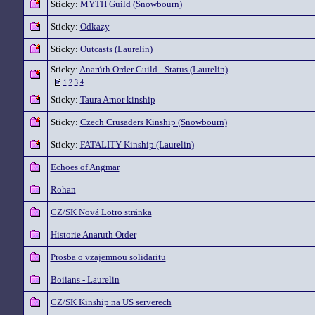
Sticky:
MYTH Guild (Snowbourn)
Sticky:
Odkazy
Sticky:
Outcasts (Laurelin)
Sticky:
Anarúth Order Guild - Status (Laurelin)
1
2
3
4
Sticky:
Taura Arnor kinship
Sticky:
Czech Crusaders Kinship (Snowbourn)
Sticky:
FATALITY Kinship (Laurelin)
Echoes of Angmar
Rohan
CZ/SK Nová Lotro stránka
Historie Anaruth Order
Prosba o vzajemnou solidaritu
Boiians - Laurelin
CZ/SK Kinship na US serverech