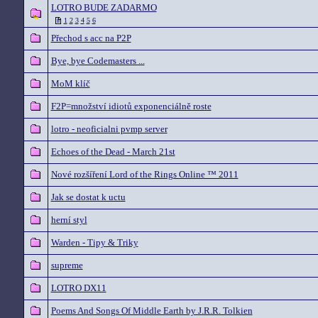
LOTRO BUDE ZADARMO
1
2
3
4
5
6
Přechod s acc na P2P
Bye, bye Codemasters ...
MoM klíč
F2P=množství idiotů exponenciálně roste
lotro - neoficialni pvmp server
Echoes of the Dead - March 21st
Nové rozšíření Lord of the Rings Online ™ 2011
Jak se dostat k uctu
herní styl
Warden - Tipy & Triky
supreme
LOTRO DX11
Poems And Songs Of Middle Earth by J.R.R. Tolkien