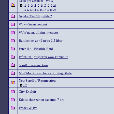
Neco pro zasmání - WoW
1
2
3
4
5
6
7
8
9
10
11
12
13
14
15
16
17
18
19
20
Nejaka TWINK guilda ?
Wow - 5man content
WoW na mobilnim internetu
Battlechest za 4€ nebo 2.5 liber
Patch 5.4 - Flexible Raid
Průzkum - příspěvek wow komunitě
Scroll of ressurection
MoP Mad Cucumbers - Burning Blade
New Scroll of Resurrection
1
2
City Exploit
Kdo si chce zahrat zadarmo 7 dni
Prodej WOW