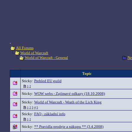
.
All Forums
World of Warcraft
Ne
World of Warcraft - General
Topic
Sticky:
Prehled EU guild
1
2
Sticky:
WOW webs - Zajímavé odkazy (18.10.2008)
Sticky:
World of Warcraft - Wrath of the Lich King
1
2
3
4
5
Sticky:
FAQ - základní info
1
2
Sticky:
** Pravidla prodeje a nákupu ** (3.4.2008)