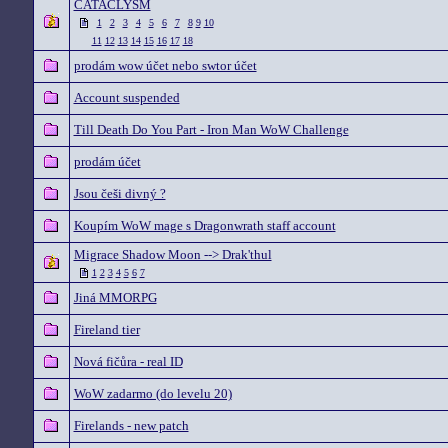
CATACLYSM
1
2
3
4
5
6
7
8
9
10
11
12
13
14
15
16
17
18
prodám wow účet nebo swtor účet
Account suspended
Till Death Do You Part - Iron Man WoW Challenge
prodám účet
Jsou češi divný ?
Koupím WoW mage s Dragonwrath staff account
Migrace Shadow Moon --> Drak'thul
1
2
3
4
5
6
7
Jiná MMORPG
Fireland tier
Nová fičůra - real ID
WoW zadarmo (do levelu 20)
Firelands - new patch