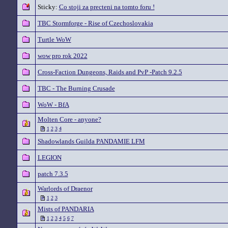
Sticky:
Co stoji za precteni na tomto foru !
TBC Stormforge - Rise of Czechoslovakia
Turtle WoW
wow pro rok 2022
Cross-Faction Dungeons, Raids and PvP -Patch 9.2.5
TBC - The Burning Crusade
WoW - BfA
Molten Core - anyone?
1
2
3
4
Shadowlands Guilda PANDAMIE LFM
LEGION
patch 7.3.5
Warlords of Draenor
1
2
3
Mists of PANDARIA
1
2
3
4
5
6
7