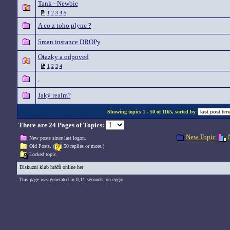
Tank - Newbie
1
2
3
4
5
A co z toho plyne ?
5man instance DROPy
Otazky a odpoved
1
2
3
4
.
Jaký realm?
Showing topics 1 - 50 of 1165, sorted by
There are 24 Pages of Topics:
New Topic
New posts since last logon.
Old Posts. (
50 replies or more.)
Locked topic.
Diskuzní klub hráčů online her
This page was generated in 0,11 seconds. on eygor