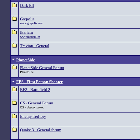
Dark Elf
Grepolis
www.grepolis.com
Ikariam
www.ikariam.cz
Travian - General
PlanetSide
PlanetSide General Forum
PlanetSide
FPS - First Person Shooter
BF2 - Battefield 2
CS - General Forum
CS - obecný pokec
Enemy Teritory
Quake 3 - General forum