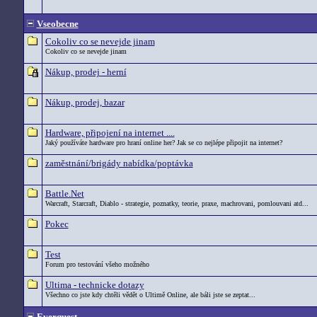
Vseobecne
Cokoliv co se nevejde jinam
Cokoliv co se nevejde jinam
Nákup, prodej - herní
Nákup, prodej, bazar
Hardware, připojení na internet ....
Jaký používáte hardware pro hraní online her? Jak se co nejlépe připojit na internet?
zaměstnání/brigády nabídka/poptávka
Battle.Net
Warcraft, Starcraft, Diablo - strategie, poznatky, teorie, praxe, machrovani, pomlouvani atd...
Pokec
Test
Forum pro testování všeho možného
Ultima - technicke dotazy
Všechno co jste kdy chtěli vědět o Ultimě Online, ale báli jste se zeptat...
Everquest