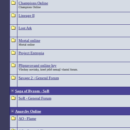
Champions Online
Champions Online
Lineage II
Lost Ark
Mortal online
Mortal online
Project Entropia
Připravované online hry
Všechny novinky, které ještě nemají vlastní forum.
Savage 2 - General Forum
Saga of Ryzom - SoR
SoR - General Forum
Anarchy Online
AO - Flame