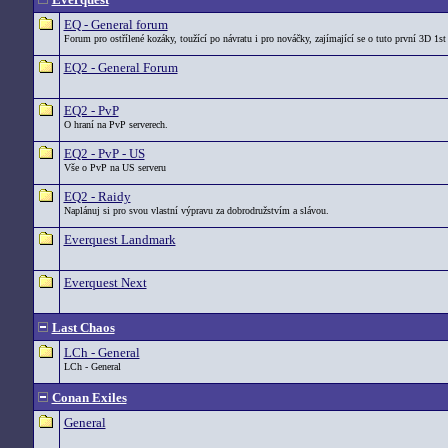
EQ - General forum
Forum pro ostřílené kozáky, toužící po návratu i pro nováčky, zajímající se o tuto první 3D 1st
EQ2 - General Forum
EQ2 - PvP
O hraní na PvP serverech.
EQ2 - PvP - US
Vše o PvP na US serveru
EQ2 - Raidy
Naplánuj si pro svou vlastní výpravu za dobrodružstvím a slávou.
Everquest Landmark
Everquest Next
Last Chaos
LCh - General
LCh - General
Conan Exiles
General