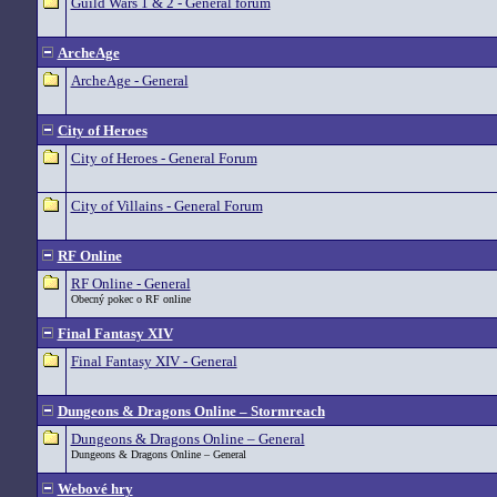
Guild Wars 1 & 2 - General forum
ArcheAge
ArcheAge - General
City of Heroes
City of Heroes - General Forum
City of Villains - General Forum
RF Online
RF Online - General
Obecný pokec o RF online
Final Fantasy XIV
Final Fantasy XIV - General
Dungeons & Dragons Online – Stormreach
Dungeons & Dragons Online – General
Dungeons & Dragons Online – General
Webové hry