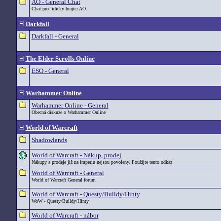
AO - General Chat
Chat pro lidicky hrajici AO.
Darkfall
Darkfall - General
The Elder Scrolls Online
ESO - General
Warhammer Online
Warhammer Online - General
Obecná diskuze o Warhammer Online
World of Warcraft
Shadowlands
World of Warcraft - Nákup, prodej
Nákupy a prodeje již na imperiu nejsou povoleny. Použijte tento odkaz
World of Warcraft - General
World of Warcraft General forum
World of Warcraft - Questy/Buildy/Hinty
WoW - Questy/Buildy/Hinty
World of Warcraft - nábor