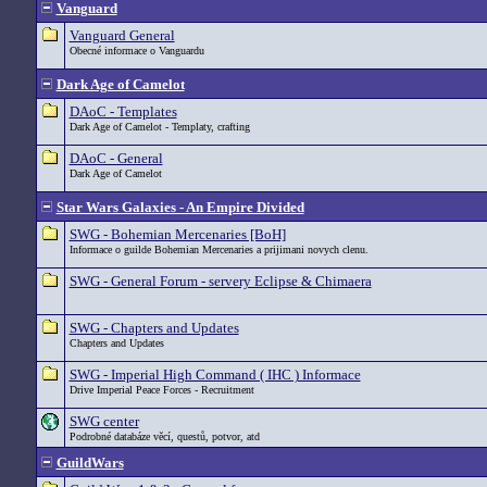
Vanguard
Vanguard General
Obecné informace o Vanguardu
Dark Age of Camelot
DAoC - Templates
Dark Age of Camelot - Templaty, crafting
DAoC - General
Dark Age of Camelot
Star Wars Galaxies - An Empire Divided
SWG - Bohemian Mercenaries [BoH]
Informace o guilde Bohemian Mercenaries a prijimani novych clenu.
SWG - General Forum - servery Eclipse & Chimaera
SWG - Chapters and Updates
Chapters and Updates
SWG - Imperial High Command ( IHC ) Informace
Drive Imperial Peace Forces - Recruitment
SWG center
Podrobné databáze věcí, questů, potvor, atd
GuildWars