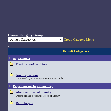
Change Category Group
Group Category Menu
.
Default Categories
imperium.cz
Pravidla používání fora
Novinky ve foru
Co je nového, nebo co byste ve Foru rádi viděli.
Připravované hry a novinky
Aion the Tower of Eternity
Obecná diskuze o Aion the Tower of Eternity
Battleforge 2