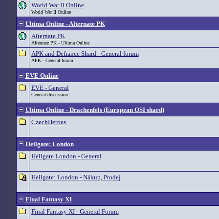
World War II Online
World War II Online
Ultima Online - Alternate PK
Alternate PK
Alternate PK - Ultima Online
APK and Defiance Shard - General forum
APK - General forum
EVE Online
EVE - General
General discussion
Ultima Online - Drachenfels (European OSI shard)
CzechHeroes
Hellgate: London
Hellgate London - General
Hellgate: London - Nákup, Prodej
Final Fantasy XI
Final Fantasy XI - General Forum