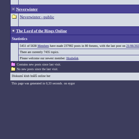
Neverwinter
Neverwinter - public
The Lord of the Rings Online
Statistics
5451 of 5638
Members
have made 237982 posts in 80 forums, with the last post on
21/06/202
There are currently 7435 topics.
Please welcome our newest member:
Houbešek
.
Contains new posts since last visit.
No new posts since the last visit.
Diskuzní klub hráčů online her
This page was generated in 0,33 seconds. on eygor