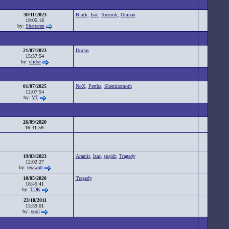
30/11/2023
Black
,
Isac
,
Kuzmik
,
Omnax
19:05:18
by:
Shatteren
21/07/2023
Dorlas
15:37:54
by:
elidor
01/07/2025
NoX
,
Pertha
,
Shemiramoth
12:07:54
by:
VT
26/09/2020
16:31:59
19/03/2023
Aramir
,
Isac
,
spajdr
,
Tragedy
12:02:27
by:
terawatt
10/05/2020
Tragedy
18:45:41
by:
TDK
23/10/2011
15:59:01
by:
vool