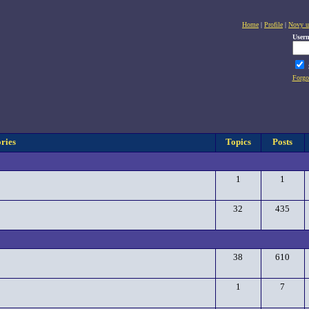
Home
|
Profile
|
Novy u
User
Forgo
ries
Topics
Posts
1
1
32
435
38
610
1
7