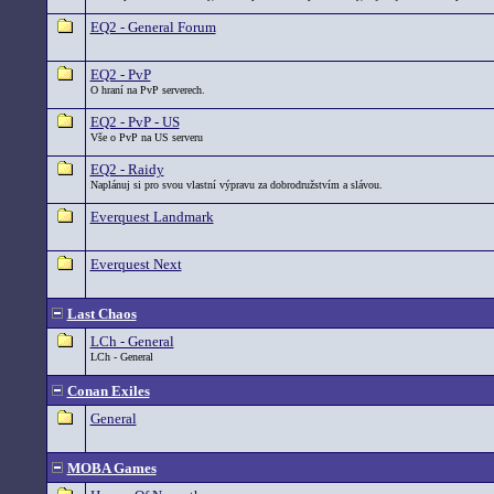
EQ2 - General Forum
EQ2 - PvP
O hraní na PvP serverech.
EQ2 - PvP - US
Vše o PvP na US serveru
EQ2 - Raidy
Naplánuj si pro svou vlastní výpravu za dobrodružstvím a slávou.
Everquest Landmark
Everquest Next
Last Chaos
LCh - General
LCh - General
Conan Exiles
General
MOBA Games