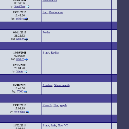
09:59:36
by:
Kar-Chee
05/01/2015
Isac
,
Mandorallen
12:43:20
by:
celdric
04/11/2016
Pertha
21:22:52
by:
Rodier
14/09/2011
Black
,
Rodier
02:00:39
by:
Rodier
02/05/2008
20:04:20
by:
Natah
05/10/2020
Azkaban
,
Shemiramoth
18:41:56
by:
TDK
13/12/2016
Kuzmik
,
Noe
,
spajdr
15:08:19
by:
tojejedno
11/02/2014
Black
,
Jaris
,
Noe
,
VT
15:08:14