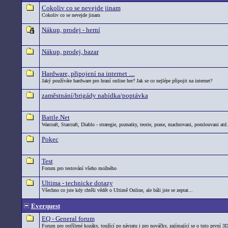
Cokoliv co se nevejde jinam
Cokoliv co se nevejde jinam
Nákup, prodej - herní
Nákup, prodej, bazar
Hardware, připojení na internet ....
Jaký používáte hardware pro hraní online her? Jak se co nejlépe připojit na internet?
zaměstnání/brigády nabídka/poptávka
Battle.Net
Warcraft, Starcraft, Diablo - strategie, poznatky, teorie, praxe, machrovani, pomlouvani atd.
Pokec
Test
Forum pro testování všeho možného
Ultima - technicke dotazy
Všechno co jste kdy chtěli vědět o Ultimě Online, ale báli jste se zeptat...
Everquest
EQ - General forum
Forum pro ostřílené kozáky, toužící po návratu i pro nováčky, zajímající se o tuto první 3