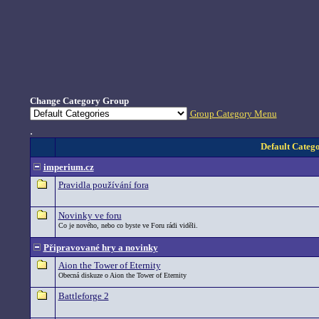
Change Category Group
Group Category Menu
.
Default Catego
imperium.cz
Pravidla používání fora
Novinky ve foru
Co je nového, nebo co byste ve Foru rádi viděli.
Připravované hry a novinky
Aion the Tower of Eternity
Obecná diskuze o Aion the Tower of Eternity
Battleforge 2