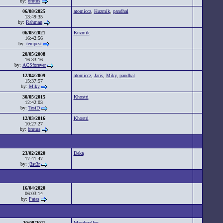
by:
brutus
06/08/2025
atomiccz
,
Kuzmik
,
pandhal
13:49:35
by:
Rahman
06/05/2021
Kuzmik
16:42:56
by:
tempest
20/05/2008
16:33:16
by:
ACSforever
12/04/2009
atomiccz
,
Jaris
,
Miky
,
pandhal
15:37:57
by:
Miky
30/05/2015
Khostri
12:42:03
by:
TesiD
12/03/2016
Khostri
10:27:27
by:
brutus
23/02/2020
Deka
17:41:47
by:
j3st3r
16/04/2020
06:03:14
by:
Patas
20/08/2011
Mandorallen