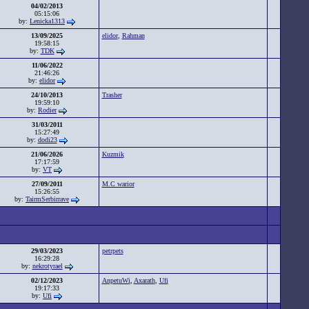
04/02/2013
05:15:06
by:
Lenicka1313
13/09/2025
elidor
,
Rahman
19:58:15
by:
TDK
11/06/2022
21:46:26
by:
elidor
24/10/2013
Trasher
19:59:10
by:
Rodier
31/03/2011
15:27:49
by:
dodi23
21/06/2026
Kuzmik
17:17:59
by:
VT
27/09/2011
M.C warior
15:26:55
by:
TairmSerbirrave
29/03/2023
petrpets
16:29:28
by:
nekrotyrael
02/12/2023
AnpetuWi
,
Axarath
,
Ufi
19:17:33
by:
Ufi