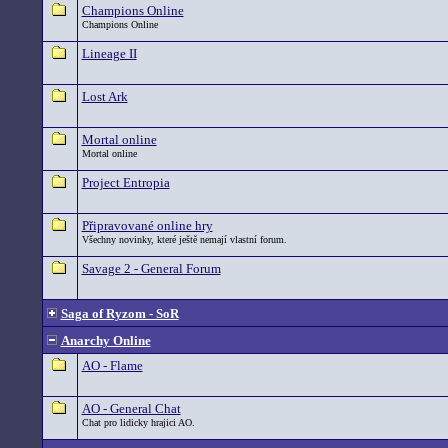
Champions Online
Champions Online
Lineage II
Lost Ark
Mortal online
Mortal online
Project Entropia
Připravované online hry
Všechny novinky, které ještě nemají vlastní forum.
Savage 2 - General Forum
Saga of Ryzom - SoR
Anarchy Online
AO - Flame
AO - General Chat
Chat pro lidicky hrajici AO.