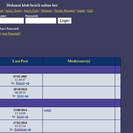
Diskuzní klub hráčů online her
cet
|
Active Topics
|
Active Polls
|
Members
|
Private Messages
|
Search
|
FAQ
name:
Password:
Save Password
t your Password?
Last Post
Moderator(s)
07/01/2005
12:34:07
by:
Khostri
18/10/2024
08:28:33
by:
Shigi
13/08/2014
spajdr
17:14:06
by:
Irvine
27/01/2010
13:27:54
by:
Batchman