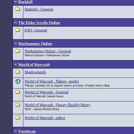
Darkfall
Darkfall - General
The Elder Scrolls Online
ESO - General
Warhammer Online
Warhammer Online - General
Obecná diskuze o Warhammer Online
World of Warcraft
Shadowlands
World of Warcraft - Nákup, prodej
Nákupy a prodeje již na imperiu nejsou povoleny. Použijte tento odkaz
World of Warcraft - General
World of Warcraft General forum
World of Warcraft - Questy/Buildy/Hinty
WoW - Questy/Buildy/Hinty
World of Warcraft - nábor
Vseobecne