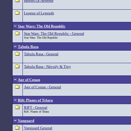
Heroes Of Newerth
League of Legends
Star Wars: The Old Republic
Star Wars: The Old Republic - General
Star Wars: The Old Republic
Tabula Rasa
Tabula Rasa - General
Tabula Rasa - Návody & Tipy
Age of Conan
Age of Conan - General
Rift: Planes of Telara
RIFT - General
Rift: Planes of Telara
Vanguard
Vanguard General