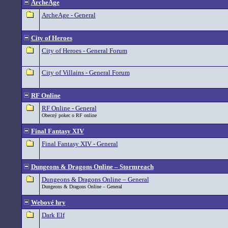
ArcheAge
ArcheAge - General
City of Heroes
City of Heroes - General Forum
City of Villains - General Forum
RF Online
RF Online - General
Obecný pokec o RF online
Final Fantasy XIV
Final Fantasy XIV - General
Dungeons & Dragons Online – Stormreach
Dungeons & Dragons Online – General
Dungeons & Dragons Online – General
Webové hry
Dark Elf