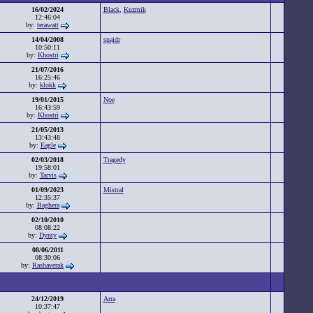
16/02/2024
Black
,
Kuzmik
12:46:04
by:
terawatt
14/04/2008
spajdr
10:50:11
by:
Khostri
21/07/2016
16:25:46
by:
klokk
19/01/2015
Noe
16:43:59
by:
Khostri
21/05/2013
13:43:48
by:
Eagle
02/03/2018
Tragedy
19:58:01
by:
Tarvis
01/09/2023
Mistral
12:35:37
by:
Baghera
02/10/2010
08:08:22
by:
Dynty
08/06/2011
08:30:06
by:
Rashaverak
24/12/2019
Arra
10:37:47