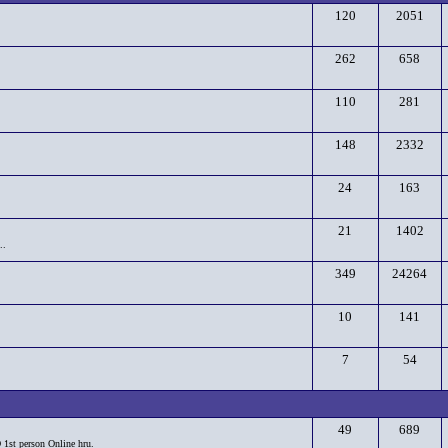
120
2051
262
658
110
281
148
2332
24
163
21
1402
..
349
24264
10
141
7
54
49
689
D 1st person Online hru.