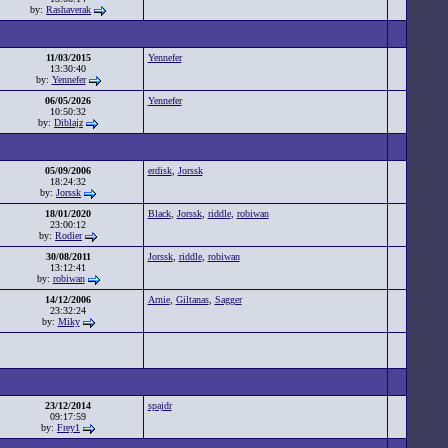
by:
Rashaverak
11/03/2015
Yennefer
13:30:40
by:
Yennefer
06/05/2026
Yennefer
10:50:32
by:
Diblajz
05/09/2006
erdisk
,
Jorssk
18:24:32
by:
Jorssk
18/01/2020
Black
,
Jorssk
,
riddle
,
robiwan
23:00:12
by:
Rodier
30/08/2011
Jorssk
,
riddle
,
robiwan
13:12:41
by:
robiwan
14/12/2006
Arnie
,
Giltanas
,
Sagger
23:32:24
by:
Miky
23/12/2014
spajdr
09:17:59
by:
Frey1