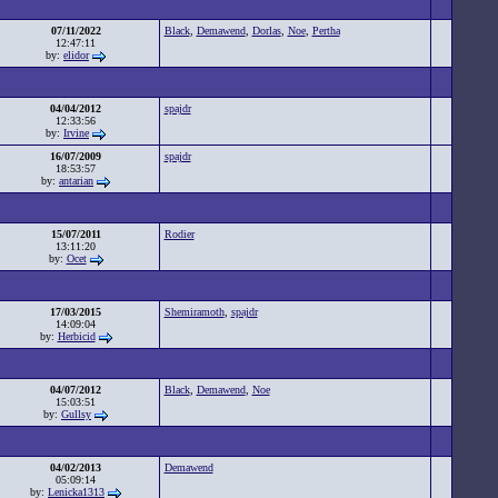
07/11/2022
Black
,
Demawend
,
Dorlas
,
Noe
,
Pertha
12:47:11
by:
elidor
04/04/2012
spajdr
12:33:56
by:
Irvine
16/07/2009
spajdr
18:53:57
by:
antarian
15/07/2011
Rodier
13:11:20
by:
Ocet
17/03/2015
Shemiramoth
,
spajdr
14:09:04
by:
Herbicid
04/07/2012
Black
,
Demawend
,
Noe
15:03:51
by:
Gullsy
04/02/2013
Demawend
05:09:14
by:
Lenicka1313