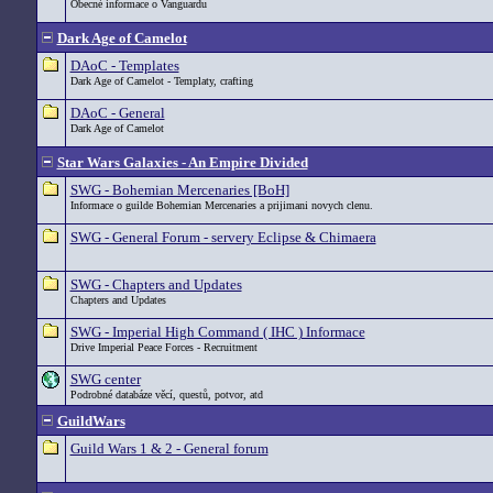
Obecné informace o Vanguardu
Dark Age of Camelot
DAoC - Templates
Dark Age of Camelot - Templaty, crafting
DAoC - General
Dark Age of Camelot
Star Wars Galaxies - An Empire Divided
SWG - Bohemian Mercenaries [BoH]
Informace o guilde Bohemian Mercenaries a prijimani novych clenu.
SWG - General Forum - servery Eclipse & Chimaera
SWG - Chapters and Updates
Chapters and Updates
SWG - Imperial High Command ( IHC ) Informace
Drive Imperial Peace Forces - Recruitment
SWG center
Podrobné databáze věcí, questů, potvor, atd
GuildWars
Guild Wars 1 & 2 - General forum