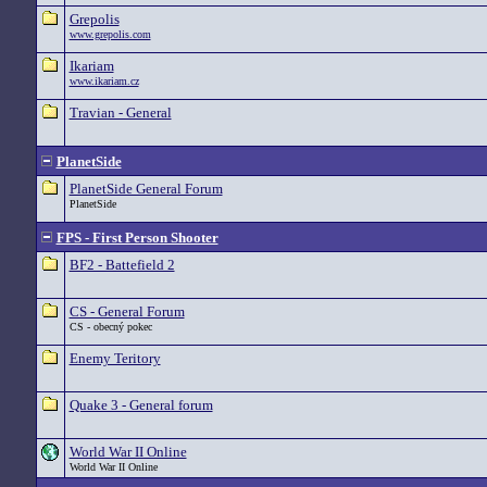
Grepolis
www.grepolis.com
Ikariam
www.ikariam.cz
Travian - General
PlanetSide
PlanetSide General Forum
PlanetSide
FPS - First Person Shooter
BF2 - Battefield 2
CS - General Forum
CS - obecný pokec
Enemy Teritory
Quake 3 - General forum
World War II Online
World War II Online