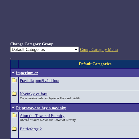
Change Category Group
Group Category Menu
.
Default Categories
imperium.cz
Pravidla používání fora
Novinky ve foru
Co je nového, nebo co byste ve Foru rádi viděli.
Připravované hry a novinky
Aion the Tower of Eternity
Obecná diskuze o Aion the Tower of Eternity
Battleforge 2