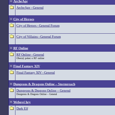
ArcheAge
ArcheAge - General
City of Heroes
City of Heroes - General Forum
City of Villains - General Forum
RF Online
RF Online - General
Obecný pokec o RF online
Final Fantasy XIV
Final Fantasy XIV - General
Dungeons & Dragons Online – Stormreach
Dungeons & Dragons Online – General
Dungeons & Dragons Online – General
Webové hry
Dark Elf