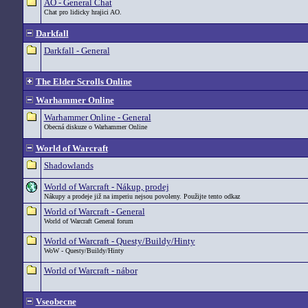
AO - General Chat
Chat pro lidicky hrajici AO.
Darkfall
Darkfall - General
The Elder Scrolls Online
Warhammer Online
Warhammer Online - General
Obecná diskuze o Warhammer Online
World of Warcraft
Shadowlands
World of Warcraft - Nákup, prodej
Nákupy a prodeje již na imperiu nejsou povoleny. Použijte tento odkaz
World of Warcraft - General
World of Warcraft General forum
World of Warcraft - Questy/Buildy/Hinty
WoW - Questy/Buildy/Hinty
World of Warcraft - nábor
Vseobecne