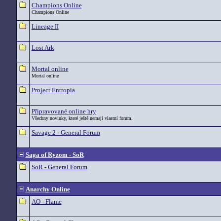
Champions Online
Champions Online
Lineage II
Lost Ark
Mortal online
Mortal online
Project Entropia
Připravované online hry
Všechny novinky, které ještě nemají vlastní forum.
Savage 2 - General Forum
Saga of Ryzom - SoR
SoR - General Forum
Anarchy Online
AO - Flame