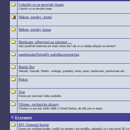
Cokoliv co se nevejde jinam
Cokoliv co se nevejde jinam
Nákup, prodej - herní
Nákup, prodej, bazar
Hardware, připojení na internet ....
Jaký používáte hardware pro hraní online her? Jak se co nejlépe připojit na internet?
zaměstnání/brigády nabídka/poptávka
Battle.Net
Warcraft, Starcraft, Diablo - strategie, poznatky, teorie, praxe, machrovani, pomlouvani atd...
Pokec
Test
Forum pro testování všeho možného
Ultima - technicke dotazy
Všechno co jste kdy chtěli vědět o Ultimě Online, ale báli jste se zeptat...
Everquest
EQ - General forum
Forum pro ostřílené kozáky, toužící po návratu i pro nováčky, zajímající se o tuto první 3D 1st