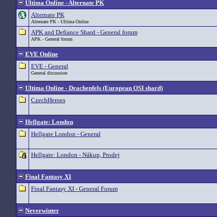
Ultima Online - Alternate PK
Alternate PK
Alternate PK - Ultima Online
APK and Defiance Shard - General forum
APK - General forum
EVE Online
EVE - General
General discussion
Ultima Online - Drachenfels (European OSI shard)
CzechHeroes
Hellgate: London
Hellgate London - General
Hellgate: London - Nákup, Prodej
Final Fantasy XI
Final Fantasy XI - General Forum
Neverwinter