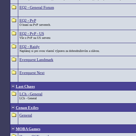
EQ2 - General Forum
EQ2 - PvP
O hraní na PvP serverech.
EQ2 - PvP - US
Vše o PvP na US serveru
EQ2 - Raidy
Naplánuj si pro svou vlastní výpravu za dobrodružstvím a slávou.
Everquest Landmark
Everquest Next
Last Chaos
LCh - General
LCh - General
Conan Exiles
General
MOBA Games