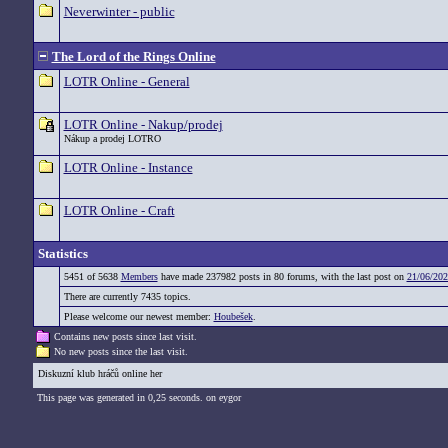
Neverwinter - public
The Lord of the Rings Online
LOTR Online - General
LOTR Online - Nakup/prodej
Nákup a prodej LOTRO
LOTR Online - Instance
LOTR Online - Craft
Statistics
5451 of 5638
Members
have made 237982 posts in 80 forums, with the last post on
21/06/202
There are currently 7435 topics.
Please welcome our newest member:
Houbešek
.
Contains new posts since last visit.
No new posts since the last visit.
Diskuzní klub hráčů online her
This page was generated in 0,25 seconds. on eygor