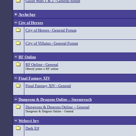
Guild Wars 1 & 2 - General forum
ArcheAge
City of Heroes
City of Heroes - General Forum
City of Villains - General Forum
RF Online
RF Online - General
Obecný pokec o RF online
Final Fantasy XIV
Final Fantasy XIV - General
Dungeons & Dragons Online – Stormreach
Dungeons & Dragons Online – General
Dungeons & Dragons Online – General
Webové hry
Dark Elf