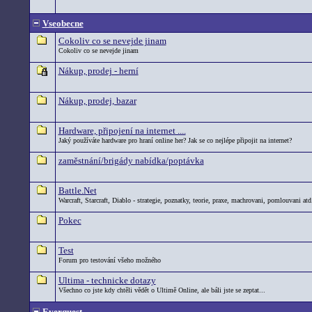
Vseobecne
Cokoliv co se nevejde jinam
Cokoliv co se nevejde jinam
Nákup, prodej - herní
Nákup, prodej, bazar
Hardware, připojení na internet ....
Jaký používáte hardware pro hraní online her? Jak se co nejlépe připojit na internet?
zaměstnání/brigády nabídka/poptávka
Battle.Net
Warcraft, Starcraft, Diablo - strategie, poznatky, teorie, praxe, machrovani, pomlouvani atd.
Pokec
Test
Forum pro testování všeho možného
Ultima - technicke dotazy
Všechno co jste kdy chtěli vědět o Ultimě Online, ale báli jste se zeptat...
Everquest