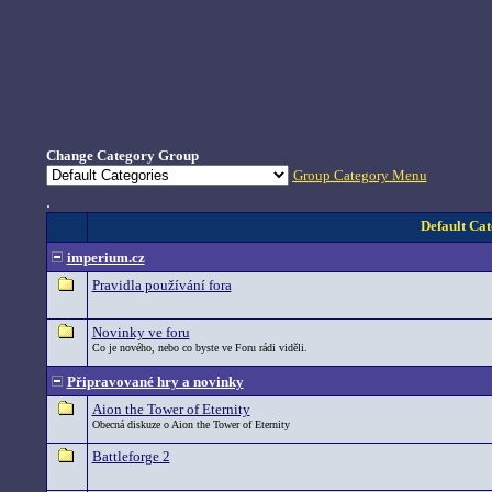
Change Category Group
Group Category Menu
.
Default Cat
imperium.cz
Pravidla používání fora
Novinky ve foru
Co je nového, nebo co byste ve Foru rádi viděli.
Připravované hry a novinky
Aion the Tower of Eternity
Obecná diskuze o Aion the Tower of Eternity
Battleforge 2