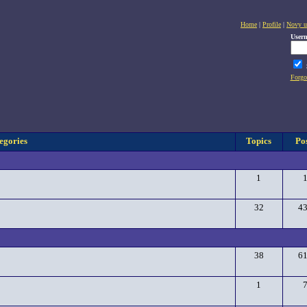
Home
|
Profile
|
Novy u
User
Forgo
egories
Topics
Pos
1
32
4
38
6
1