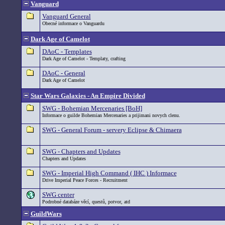
Vanguard
Vanguard General
Obecné informace o Vanguardu
Dark Age of Camelot
DAoC - Templates
Dark Age of Camelot - Templaty, crafting
DAoC - General
Dark Age of Camelot
Star Wars Galaxies - An Empire Divided
SWG - Bohemian Mercenaries [BoH]
Informace o guilde Bohemian Mercenaries a prijimani novych clenu.
SWG - General Forum - servery Eclipse & Chimaera
SWG - Chapters and Updates
Chapters and Updates
SWG - Imperial High Command ( IHC ) Informace
Drive Imperial Peace Forces - Recruitment
SWG center
Podrobné databáze věcí, questů, potvor, atd
GuildWars