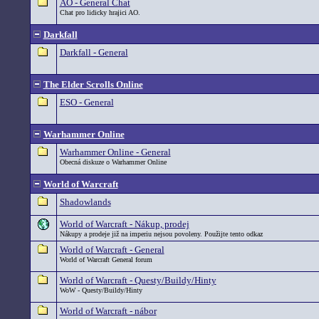
AO - General Chat
Chat pro lidicky hrajici AO.
Darkfall
Darkfall - General
The Elder Scrolls Online
ESO - General
Warhammer Online
Warhammer Online - General
Obecná diskuze o Warhammer Online
World of Warcraft
Shadowlands
World of Warcraft - Nákup, prodej
Nákupy a prodeje již na imperiu nejsou povoleny. Použijte tento odkaz
World of Warcraft - General
World of Warcraft General forum
World of Warcraft - Questy/Buildy/Hinty
WoW - Questy/Buildy/Hinty
World of Warcraft - nábor