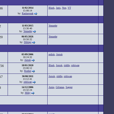
36
11/02/2014
Black
,
Jaris
,
Noe
,
VT
15:08:14
by:
Rashaverak
2
11/03/2015
Yennefer
13:30:40
by:
Yennefer
20
06/05/2026
Yennefer
10:50:32
by:
Diblajz
3
05/09/2006
erdisk
,
Jorssk
18:24:32
by:
Jorssk
456
18/01/2020
Black
,
Jorssk
,
riddle
,
robiwan
23:00:12
by:
Rodier
67
30/08/2011
Jorssk
,
riddle
,
robiwan
13:12:41
by:
robiwan
8
14/12/2006
Arnie
,
Giltanas
,
Sagger
23:32:24
by:
Miky