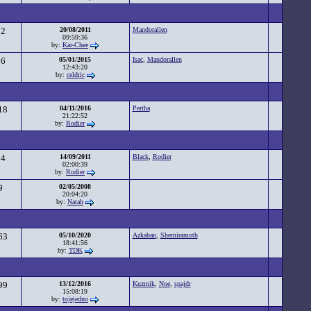
72
20/08/2011
Mandorallen
09:59:36
by:
Kar-Chee
16
05/01/2015
Isac
,
Mandorallen
12:43:20
by:
celdric
18
04/11/2016
Pertha
21:22:52
by:
Rodier
84
14/09/2011
Black
,
Rodier
02:00:39
by:
Rodier
9
02/05/2008
20:04:20
by:
Natah
63
05/10/2020
Azkaban
,
Shemiramoth
18:41:56
by:
TDK
99
13/12/2016
Kuzmik
,
Noe
,
spajdr
15:08:19
by:
tojejedno