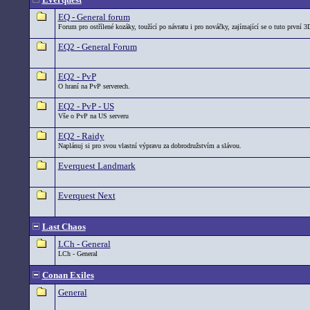
EQ - General forum
Forum pro ostřílené kozáky, toužící po návratu i pro nováčky, zajímající se o tuto první 3
EQ2 - General Forum
EQ2 - PvP
O hraní na PvP serverech.
EQ2 - PvP - US
Vše o PvP na US serveru
EQ2 - Raidy
Naplánuj si pro svou vlastní výpravu za dobrodružstvím a slávou.
Everquest Landmark
Everquest Next
Last Chaos
LCh - General
LCh - General
Conan Exiles
General