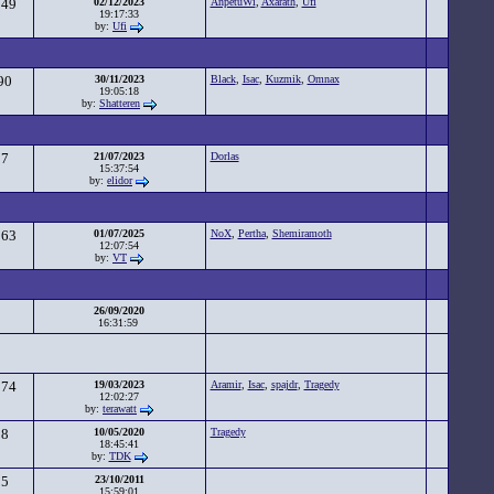
149
02/12/2023
AnpetuWi
,
Axarath
,
Ufi
19:17:33
by:
Ufi
90
30/11/2023
Black
,
Isac
,
Kuzmik
,
Omnax
19:05:18
by:
Shatteren
37
21/07/2023
Dorlas
15:37:54
by:
elidor
063
01/07/2025
NoX
,
Pertha
,
Shemiramoth
12:07:54
by:
VT
0
26/09/2020
16:31:59
874
19/03/2023
Aramir
,
Isac
,
spajdr
,
Tragedy
12:02:27
by:
terawatt
08
10/05/2020
Tragedy
18:45:41
by:
TDK
55
23/10/2011
15:59:01