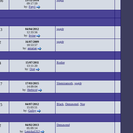
06
23/12/2014
spajdr
09:17:59
by:
Frey1
93
04/04/2012
spajdr
12:33:56
by:
Irvine
2
16/07/2009
spajdr
18:53:57
by:
antarian
4
15/07/2011
Rodier
13:11:20
by:
Ocet
07
17/03/2015
Shemiramoth
,
spajdr
14:09:04
by:
Herbicid
85
04/07/2012
Black
,
Demawend
,
Noe
15:03:51
by:
Gullsy
2
04/02/2013
Demawend
05:09:14
by:
Lenicka1313