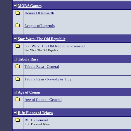
MOBA Games
Heroes Of Newerth
League of Legends
Star Wars: The Old Republic
Star Wars: The Old Republic - General
Star Wars: The Old Republic
Tabula Rasa
Tabula Rasa - General
Tabula Rasa - Návody & Tipy
Age of Conan
Age of Conan - General
Rift: Planes of Telara
RIFT - General
Rift: Planes of Telara