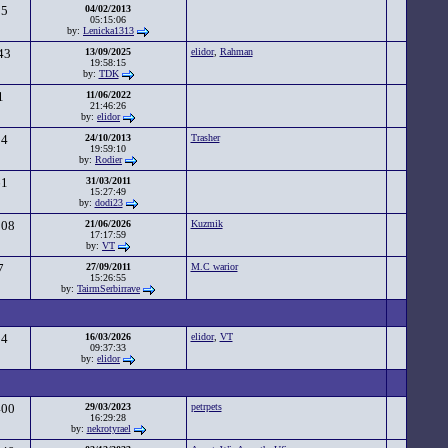
95
04/02/2013
05:15:06
by:
Lenicka1313
43
13/09/2025
elidor
,
Rahman
19:58:15
by:
TDK
1
11/06/2022
21:46:26
by:
elidor
84
24/10/2013
Trasher
19:59:10
by:
Rodier
61
31/03/2011
15:27:49
by:
dodi23
808
21/06/2026
Kuzmik
17:17:59
by:
VT
7
27/09/2011
M.C warior
15:26:55
by:
TairmSerbirrave
94
16/03/2026
elidor
,
VT
09:37:33
by:
elidor
400
29/03/2023
petrpets
16:29:28
by:
nekrotyrael