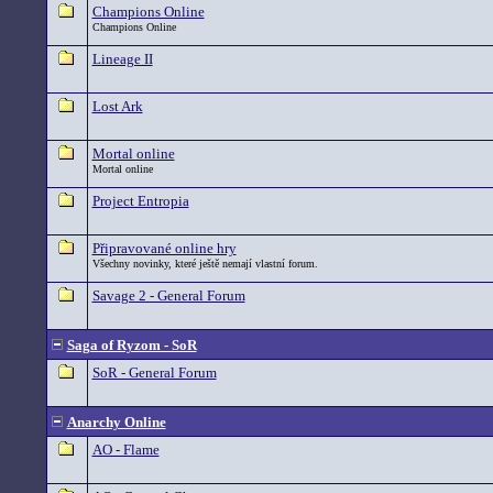
Champions Online
Champions Online
Lineage II
Lost Ark
Mortal online
Mortal online
Project Entropia
Připravované online hry
Všechny novinky, které ještě nemají vlastní forum.
Savage 2 - General Forum
Saga of Ryzom - SoR
SoR - General Forum
Anarchy Online
AO - Flame