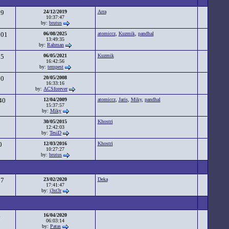
89
24/12/2019
Arra
10:37:47
by:
brutus
501
06/08/2025
atomiccz
,
Kuzmik
,
pandhal
13:49:35
by:
Rahman
25
06/05/2021
Kuzmik
16:42:56
by:
tempest
00
20/05/2008
16:33:16
by:
ACSforever
40
12/04/2009
atomiccz
,
Jaris
,
Miky
,
pandhal
15:37:57
by:
Miky
1
30/05/2015
Khostri
12:42:03
by:
TesiD
0
12/03/2016
Khostri
10:27:27
by:
brutus
57
23/02/2020
Deka
17:41:47
by:
j3st3r
4
16/04/2020
06:03:14
by:
Patas