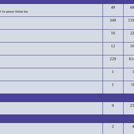
49
6
D 1st person Online hru.
349
13
10
2
12
1
229
61
1
1
1
9
2
2