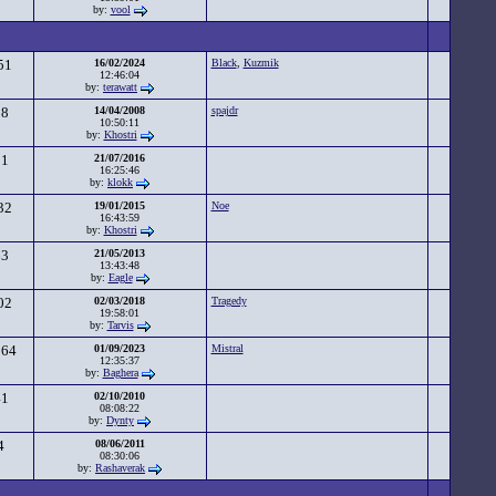
by:
vool
51
16/02/2024
Black
,
Kuzmik
12:46:04
by:
terawatt
58
14/04/2008
spajdr
10:50:11
by:
Khostri
81
21/07/2016
16:25:46
by:
klokk
32
19/01/2015
Noe
16:43:59
by:
Khostri
63
21/05/2013
13:43:48
by:
Eagle
02
02/03/2018
Tragedy
19:58:01
by:
Tarvis
264
01/09/2023
Mistral
12:35:37
by:
Baghera
41
02/10/2010
08:08:22
by:
Dynty
4
08/06/2011
08:30:06
by:
Rashaverak