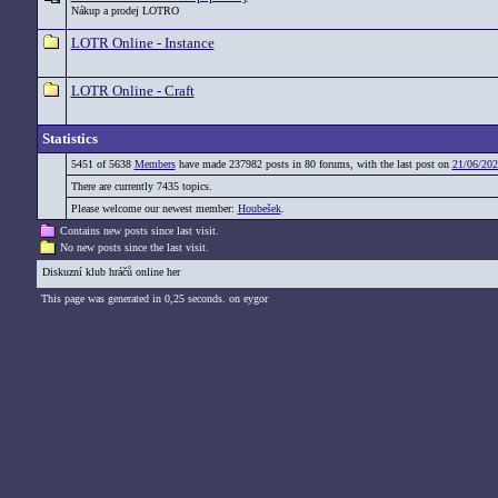
Nákup a prodej LOTRO
LOTR Online - Instance
LOTR Online - Craft
Statistics
5451 of 5638
Members
have made 237982 posts in 80 forums, with the last post on
21/06/202
There are currently 7435 topics.
Please welcome our newest member:
Houbešek
.
Contains new posts since last visit.
No new posts since the last visit.
Diskuzní klub hráčů online her
This page was generated in 0,25 seconds. on eygor