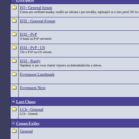
EQ - General forum
Forum pro ostřílené kozáky, toužící po návratu i pro nováčky, zajímající se o tuto první 3D 1st
EQ2 - General Forum
EQ2 - PvP
O hraní na PvP serverech.
EQ2 - PvP - US
Vše o PvP na US serveru
EQ2 - Raidy
Naplánuj si pro svou vlastní výpravu za dobrodružstvím a slávou.
Everquest Landmark
Everquest Next
Last Chaos
LCh - General
LCh - General
Conan Exiles
General