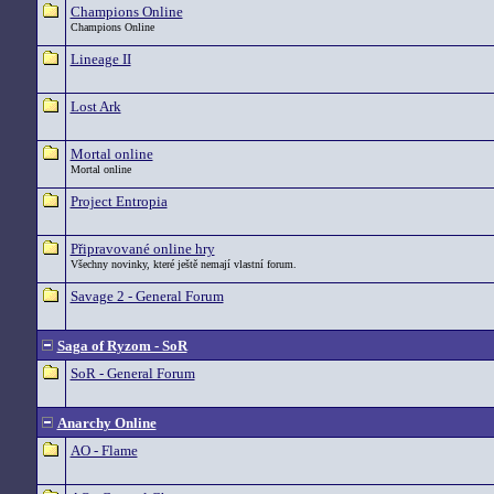
Champions Online
Champions Online
Lineage II
Lost Ark
Mortal online
Mortal online
Project Entropia
Připravované online hry
Všechny novinky, které ještě nemají vlastní forum.
Savage 2 - General Forum
Saga of Ryzom - SoR
SoR - General Forum
Anarchy Online
AO - Flame