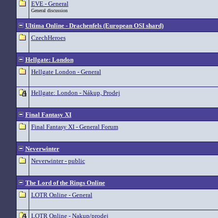
EVE - General
General discussion
Ultima Online - Drachenfels (European OSI shard)
CzechHeroes
Hellgate: London
Hellgate London - General
Hellgate: London - Nákup, Prodej
Final Fantasy XI
Final Fantasy XI - General Forum
Neverwinter
Neverwinter - public
The Lord of the Rings Online
LOTR Online - General
LOTR Online - Nakup/prodej