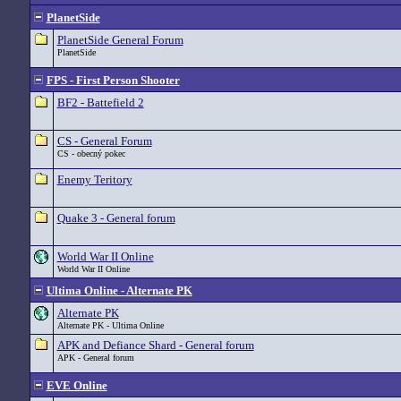
PlanetSide
PlanetSide General Forum
PlanetSide
FPS - First Person Shooter
BF2 - Battefield 2
CS - General Forum
CS - obecný pokec
Enemy Teritory
Quake 3 - General forum
World War II Online
World War II Online
Ultima Online - Alternate PK
Alternate PK
Alternate PK - Ultima Online
APK and Defiance Shard - General forum
APK - General forum
EVE Online