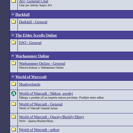
AO - General Chat
Chat pro lidicky hrajici AO.
Darkfall
Darkfall - General
The Elder Scrolls Online
ESO - General
Warhammer Online
Warhammer Online - General
Obecná diskuze o Warhammer Online
World of Warcraft
Shadowlands
World of Warcraft - Nákup, prodej
Nákupy a prodeje již na imperiu nejsou povoleny. Použijte tento odkaz
World of Warcraft - General
World of Warcraft General forum
World of Warcraft - Questy/Buildy/Hinty
WoW - Questy/Buildy/Hinty
World of Warcraft - nábor