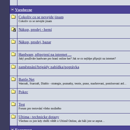
Vseobecne
Cokoliv co se nevejde jinam
Cokoliv co se nevejde jinam
Nákup, prodej - herní
Nákup, prodej, bazar
Hardware, připojení na internet ....
Jaký používáte hardware pro hraní online her? Jak se co nejlépe připojit na internet?
zaměstnání/brigády nabídka/poptávka
Battle.Net
Warcraft, Starcraft, Diablo - strategie, poznatky, teorie, praxe, machrovani, pomlouvani atd...
Pokec
Test
Forum pro testování všeho možného
Ultima - technicke dotazy
Všechno co jste kdy chtěli vědět o Ultimě Online, ale báli jste se zeptat...
Everquest