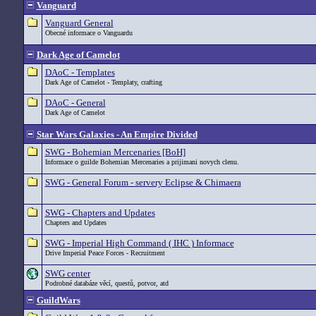
Vanguard
Vanguard General
Obecné informace o Vanguardu
Dark Age of Camelot
DAoC - Templates
Dark Age of Camelot - Templaty, crafting
DAoC - General
Dark Age of Camelot
Star Wars Galaxies - An Empire Divided
SWG - Bohemian Mercenaries [BoH]
Informace o guilde Bohemian Mercenaries a prijimani novych clenu.
SWG - General Forum - servery Eclipse & Chimaera
SWG - Chapters and Updates
Chapters and Updates
SWG - Imperial High Command ( IHC ) Informace
Drive Imperial Peace Forces - Recruitment
SWG center
Podrobné databáze věcí, questů, potvor, atd
GuildWars