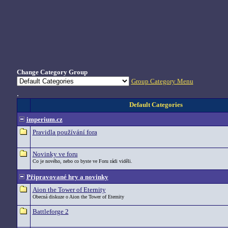
Change Category Group
Group Category Menu
.
Default Categories
imperium.cz
Pravidla používání fora
Novinky ve foru
Co je nového, nebo co byste ve Foru rádi viděli.
Připravované hry a novinky
Aion the Tower of Eternity
Obecná diskuze o Aion the Tower of Eternity
Battleforge 2