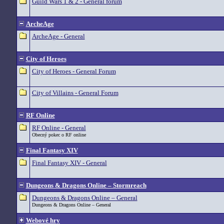
Guild Wars 1 & 2 - General forum
ArcheAge
ArcheAge - General
City of Heroes
City of Heroes - General Forum
City of Villains - General Forum
RF Online
RF Online - General
Obecný pokec o RF online
Final Fantasy XIV
Final Fantasy XIV - General
Dungeons & Dragons Online – Stormreach
Dungeons & Dragons Online – General
Dungeons & Dragons Online – General
Webové hry