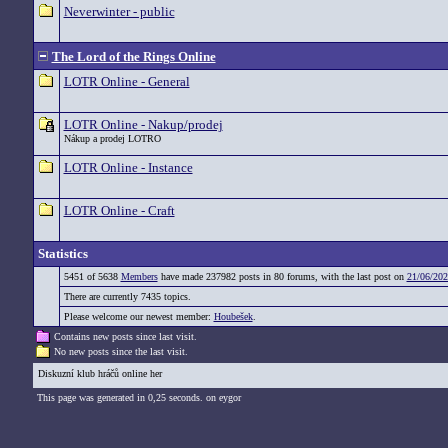
Neverwinter - public
The Lord of the Rings Online
LOTR Online - General
LOTR Online - Nakup/prodej
Nákup a prodej LOTRO
LOTR Online - Instance
LOTR Online - Craft
Statistics
5451 of 5638
Members
have made 237982 posts in 80 forums, with the last post on
21/06/202
There are currently 7435 topics.
Please welcome our newest member:
Houbešek
.
Contains new posts since last visit.
No new posts since the last visit.
Diskuzní klub hráčů online her
This page was generated in 0,25 seconds. on eygor