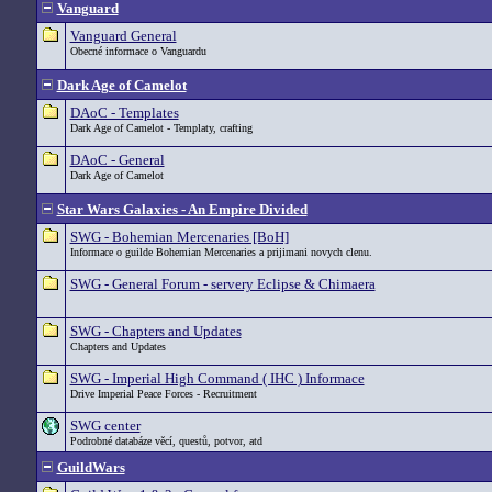
Vanguard
Vanguard General
Obecné informace o Vanguardu
Dark Age of Camelot
DAoC - Templates
Dark Age of Camelot - Templaty, crafting
DAoC - General
Dark Age of Camelot
Star Wars Galaxies - An Empire Divided
SWG - Bohemian Mercenaries [BoH]
Informace o guilde Bohemian Mercenaries a prijimani novych clenu.
SWG - General Forum - servery Eclipse & Chimaera
SWG - Chapters and Updates
Chapters and Updates
SWG - Imperial High Command ( IHC ) Informace
Drive Imperial Peace Forces - Recruitment
SWG center
Podrobné databáze věcí, questů, potvor, atd
GuildWars