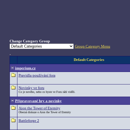
Change Category Group
Group Category Menu
.
Default Categories
imperium.cz
Pravidla používání fora
Novinky ve foru
Co je nového, nebo co byste ve Foru rádi viděli.
Připravované hry a novinky
Aion the Tower of Eternity
Obecná diskuze o Aion the Tower of Eternity
Battleforge 2