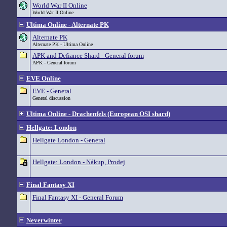
World War II Online
World War II Online
Ultima Online - Alternate PK
Alternate PK
Alternate PK - Ultima Online
APK and Defiance Shard - General forum
APK - General forum
EVE Online
EVE - General
General discussion
Ultima Online - Drachenfels (European OSI shard)
Hellgate: London
Hellgate London - General
Hellgate: London - Nákup, Prodej
Final Fantasy XI
Final Fantasy XI - General Forum
Neverwinter