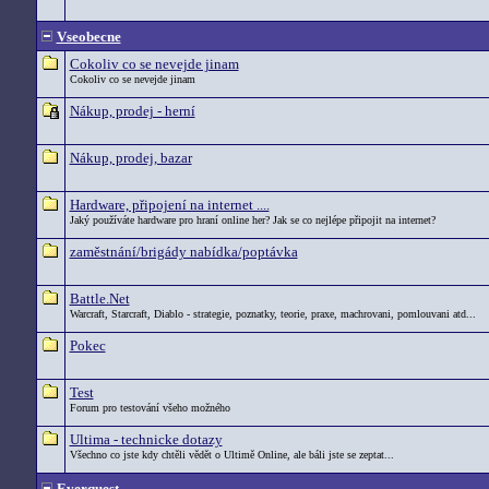
Vseobecne
Cokoliv co se nevejde jinam
Cokoliv co se nevejde jinam
Nákup, prodej - herní
Nákup, prodej, bazar
Hardware, připojení na internet ....
Jaký používáte hardware pro hraní online her? Jak se co nejlépe připojit na internet?
zaměstnání/brigády nabídka/poptávka
Battle.Net
Warcraft, Starcraft, Diablo - strategie, poznatky, teorie, praxe, machrovani, pomlouvani atd...
Pokec
Test
Forum pro testování všeho možného
Ultima - technicke dotazy
Všechno co jste kdy chtěli vědět o Ultimě Online, ale báli jste se zeptat...
Everquest