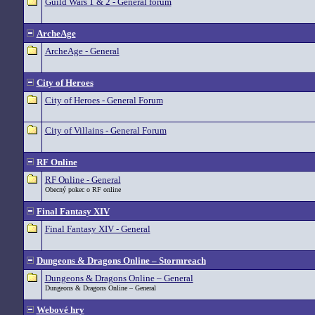
Guild Wars 1 & 2 - General forum
ArcheAge
ArcheAge - General
City of Heroes
City of Heroes - General Forum
City of Villains - General Forum
RF Online
RF Online - General
Obecný pokec o RF online
Final Fantasy XIV
Final Fantasy XIV - General
Dungeons & Dragons Online – Stormreach
Dungeons & Dragons Online – General
Dungeons & Dragons Online – General
Webové hry