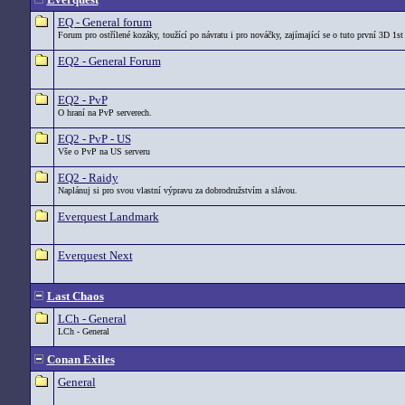
EQ - General forum
Forum pro ostřílené kozáky, toužící po návratu i pro nováčky, zajímající se o tuto první 3D 1st
EQ2 - General Forum
EQ2 - PvP
O hraní na PvP serverech.
EQ2 - PvP - US
Vše o PvP na US serveru
EQ2 - Raidy
Naplánuj si pro svou vlastní výpravu za dobrodružstvím a slávou.
Everquest Landmark
Everquest Next
Last Chaos
LCh - General
LCh - General
Conan Exiles
General