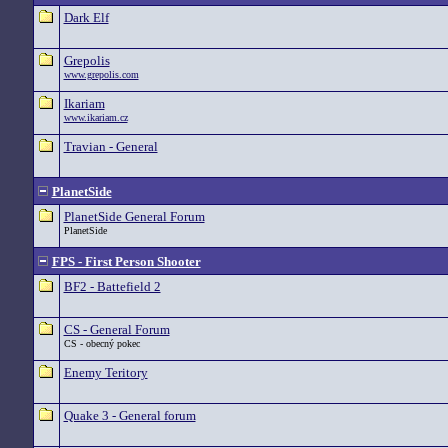
Dark Elf
Grepolis
www.grepolis.com
Ikariam
www.ikariam.cz
Travian - General
PlanetSide
PlanetSide General Forum
PlanetSide
FPS - First Person Shooter
BF2 - Battefield 2
CS - General Forum
CS - obecný pokec
Enemy Teritory
Quake 3 - General forum