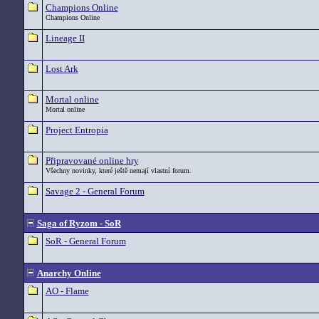
Champions Online
Champions Online
Lineage II
Lost Ark
Mortal online
Mortal online
Project Entropia
Připravované online hry
Všechny novinky, které ještě nemají vlastní forum.
Savage 2 - General Forum
Saga of Ryzom - SoR
SoR - General Forum
Anarchy Online
AO - Flame