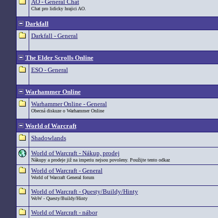
AO - General Chat
Chat pro lidicky hrajici AO.
Darkfall
Darkfall - General
The Elder Scrolls Online
ESO - General
Warhammer Online
Warhammer Online - General
Obecná diskuze o Warhammer Online
World of Warcraft
Shadowlands
World of Warcraft - Nákup, prodej
Nákupy a prodeje již na imperiu nejsou povoleny. Použijte tento odkaz
World of Warcraft - General
World of Warcraft General forum
World of Warcraft - Questy/Buildy/Hinty
WoW - Questy/Buildy/Hinty
World of Warcraft - nábor