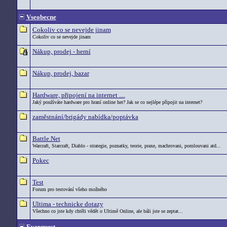
Vseobecne
Cokoliv co se nevejde jinam
Cokoliv co se nevejde jinam
Nákup, prodej - herní
Nákup, prodej, bazar
Hardware, připojení na internet ....
Jaký používáte hardware pro hraní online her? Jak se co nejlépe připojit na internet?
zaměstnání/brigády nabídka/poptávka
Battle.Net
Warcraft, Starcraft, Diablo - strategie, poznatky, teorie, praxe, machrovani, pomlouvani atd...
Pokec
Test
Forum pro testování všeho možného
Ultima - technicke dotazy
Všechno co jste kdy chtěli vědět o Ultimě Online, ale báli jste se zeptat...
Everquest