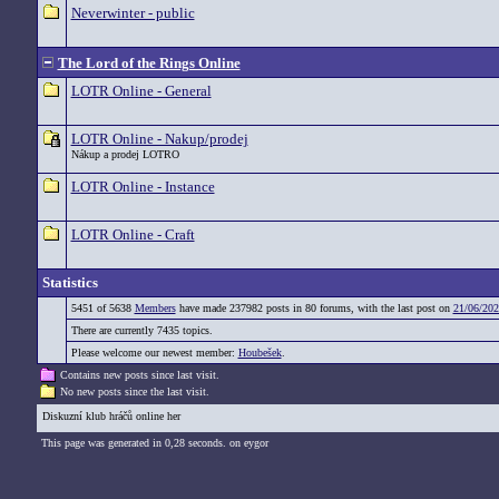
Neverwinter - public
The Lord of the Rings Online
LOTR Online - General
LOTR Online - Nakup/prodej
Nákup a prodej LOTRO
LOTR Online - Instance
LOTR Online - Craft
Statistics
5451 of 5638
Members
have made 237982 posts in 80 forums, with the last post on
21/06/202
There are currently 7435 topics.
Please welcome our newest member:
Houbešek
.
Contains new posts since last visit.
No new posts since the last visit.
Diskuzní klub hráčů online her
This page was generated in 0,28 seconds. on eygor