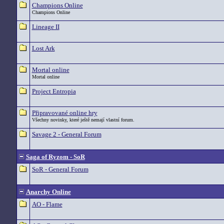
Champions Online
Champions Online
Lineage II
Lost Ark
Mortal online
Mortal online
Project Entropia
Připravované online hry
Všechny novinky, které ještě nemají vlastní forum.
Savage 2 - General Forum
Saga of Ryzom - SoR
SoR - General Forum
Anarchy Online
AO - Flame