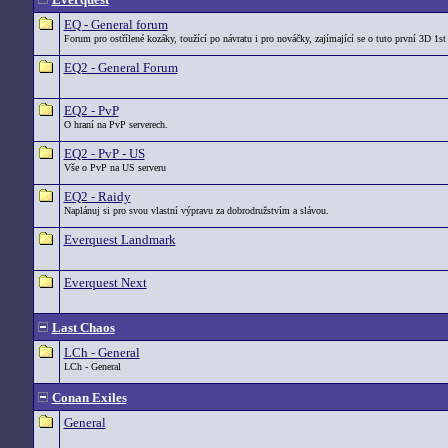
EQ - General forum
Forum pro ostřílené kozáky, toužící po návratu i pro nováčky, zajímající se o tuto první 3D 1st
EQ2 - General Forum
EQ2 - PvP
O hraní na PvP serverech.
EQ2 - PvP - US
Vše o PvP na US serveru
EQ2 - Raidy
Naplánuj si pro svou vlastní výpravu za dobrodružstvím a slávou.
Everquest Landmark
Everquest Next
Last Chaos
LCh - General
LCh - General
Conan Exiles
General