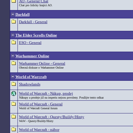
AO - General Chat
Chat pro lidicky hrajici AO.
Darkfall
Darkfall - General
The Elder Scrolls Online
ESO - General
Warhammer Online
Warhammer Online - General
Obecná diskuze o Warhammer Online
World of Warcraft
Shadowlands
World of Warcraft - Nákup, prodej
Nákupy a prodeje již na imperiu nejsou povoleny. Použijte tento odkaz
World of Warcraft - General
World of Warcraft General forum
World of Warcraft - Questy/Buildy/Hinty
WoW - Questy/Buildy/Hinty
World of Warcraft - nábor