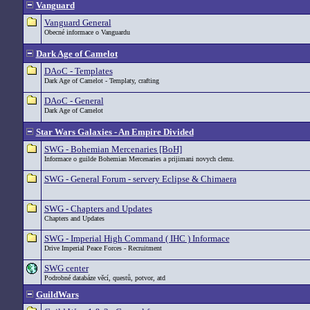
Vanguard
Vanguard General
Obecné informace o Vanguardu
Dark Age of Camelot
DAoC - Templates
Dark Age of Camelot - Templaty, crafting
DAoC - General
Dark Age of Camelot
Star Wars Galaxies - An Empire Divided
SWG - Bohemian Mercenaries [BoH]
Informace o guilde Bohemian Mercenaries a prijimani novych clenu.
SWG - General Forum - servery Eclipse & Chimaera
SWG - Chapters and Updates
Chapters and Updates
SWG - Imperial High Command ( IHC ) Informace
Drive Imperial Peace Forces - Recruitment
SWG center
Podrobné databáze věcí, questů, potvor, atd
GuildWars