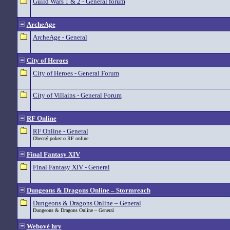
Guild Wars 1 & 2 - General forum
ArcheAge
ArcheAge - General
City of Heroes
City of Heroes - General Forum
City of Villains - General Forum
RF Online
RF Online - General
Obecný pokec o RF online
Final Fantasy XIV
Final Fantasy XIV - General
Dungeons & Dragons Online – Stormreach
Dungeons & Dragons Online – General
Dungeons & Dragons Online – General
Webové hry