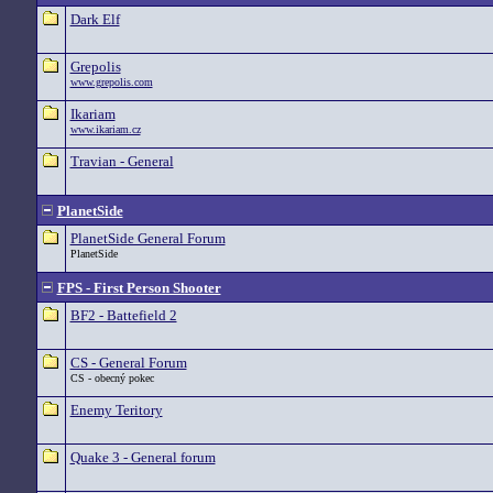
Dark Elf
Grepolis
www.grepolis.com
Ikariam
www.ikariam.cz
Travian - General
PlanetSide
PlanetSide General Forum
PlanetSide
FPS - First Person Shooter
BF2 - Battefield 2
CS - General Forum
CS - obecný pokec
Enemy Teritory
Quake 3 - General forum