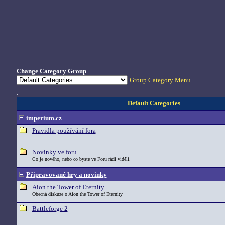
Change Category Group
Group Category Menu
.
Default Categories
imperium.cz
Pravidla používání fora
Novinky ve foru
Co je nového, nebo co byste ve Foru rádi viděli.
Připravované hry a novinky
Aion the Tower of Eternity
Obecná diskuze o Aion the Tower of Eternity
Battleforge 2