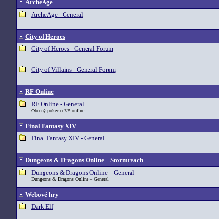
ArcheAge
ArcheAge - General
City of Heroes
City of Heroes - General Forum
City of Villains - General Forum
RF Online
RF Online - General
Obecný pokec o RF online
Final Fantasy XIV
Final Fantasy XIV - General
Dungeons & Dragons Online – Stormreach
Dungeons & Dragons Online – General
Dungeons & Dragons Online – General
Webové hry
Dark Elf