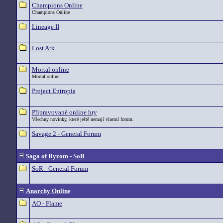
Champions Online
Champions Online
Lineage II
Lost Ark
Mortal online
Mortal online
Project Entropia
Připravované online hry
Všechny novinky, které ještě nemají vlastní forum.
Savage 2 - General Forum
Saga of Ryzom - SoR
SoR - General Forum
Anarchy Online
AO - Flame