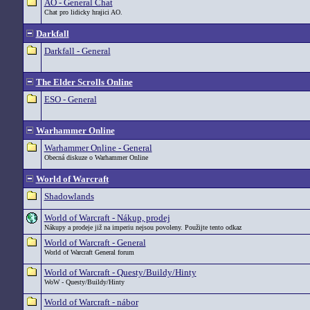
AO - General Chat
Chat pro lidicky hrajici AO.
Darkfall
Darkfall - General
The Elder Scrolls Online
ESO - General
Warhammer Online
Warhammer Online - General
Obecná diskuze o Warhammer Online
World of Warcraft
Shadowlands
World of Warcraft - Nákup, prodej
Nákupy a prodeje již na imperiu nejsou povoleny. Použijte tento odkaz
World of Warcraft - General
World of Warcraft General forum
World of Warcraft - Questy/Buildy/Hinty
WoW - Questy/Buildy/Hinty
World of Warcraft - nábor