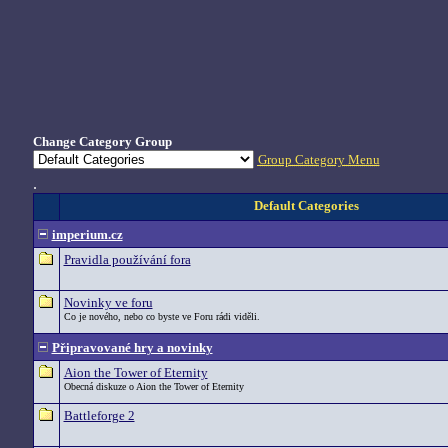
Change Category Group
Group Category Menu
.
Default Categories
imperium.cz
Pravidla používání fora
Novinky ve foru
Co je nového, nebo co byste ve Foru rádi viděli.
Připravované hry a novinky
Aion the Tower of Eternity
Obecná diskuze o Aion the Tower of Eternity
Battleforge 2