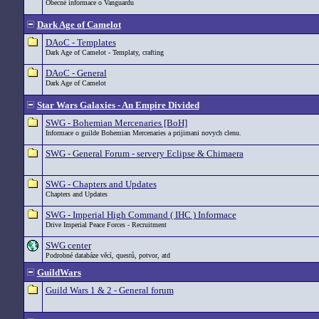
Obecné informace o Vanguardu
Dark Age of Camelot
DAoC - Templates
Dark Age of Camelot - Templaty, crafting
DAoC - General
Dark Age of Camelot
Star Wars Galaxies - An Empire Divided
SWG - Bohemian Mercenaries [BoH]
Informace o guilde Bohemian Mercenaries a prijimani novych clenu.
SWG - General Forum - servery Eclipse & Chimaera
SWG - Chapters and Updates
Chapters and Updates
SWG - Imperial High Command ( IHC ) Informace
Drive Imperial Peace Forces - Recruitment
SWG center
Podrobné databáze věcí, questů, potvor, atd
GuildWars
Guild Wars 1 & 2 - General forum