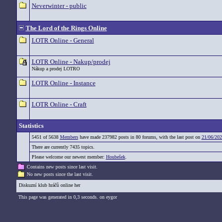
Neverwinter - public
The Lord of the Rings Online
LOTR Online - General
LOTR Online - Nakup/prodej
Nákup a prodej LOTRO
LOTR Online - Instance
LOTR Online - Craft
Statistics
5451 of 5638
Members
have made 237982 posts in 80 forums, with the last post on
21/06/202
There are currently 7435 topics.
Please welcome our newest member:
Houbešek
.
Contains new posts since last visit.
No new posts since the last visit.
Diskuzní klub hráčů online her
This page was generated in 0,3 seconds. on eygor