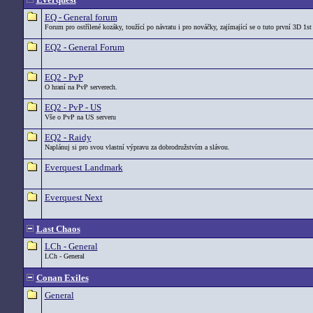
EQ - General forum
Forum pro ostřílené kozáky, toužící po návratu i pro nováčky, zajímající se o tuto první 3D 1st
EQ2 - General Forum
EQ2 - PvP
O hraní na PvP serverech.
EQ2 - PvP - US
Vše o PvP na US serveru
EQ2 - Raidy
Naplánuj si pro svou vlastní výpravu za dobrodružstvím a slávou.
Everquest Landmark
Everquest Next
Last Chaos
LCh - General
LCh - General
Conan Exiles
General