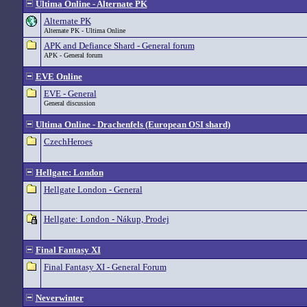
Ultima Online - Alternate PK
Alternate PK
Alternate PK - Ultima Online
APK and Defiance Shard - General forum
APK - General forum
EVE Online
EVE - General
General discussion
Ultima Online - Drachenfels (European OSI shard)
CzechHeroes
Hellgate: London
Hellgate London - General
Hellgate: London - Nákup, Prodej
Final Fantasy XI
Final Fantasy XI - General Forum
Neverwinter