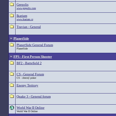
Grepolis
www.grepolis.com
Ikariam
www.ikariam.cz
Travian - General
PlanetSide
PlanetSide General Forum
PlanetSide
FPS - First Person Shooter
BF2 - Battefield 2
CS - General Forum
CS - obecný pokec
Enemy Teritory
Quake 3 - General forum
World War II Online
World War II Online