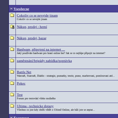
Vseobecne
Cokoliv co se nevejde jinam
Cokoliv co se nevejde jinam
Nákup, prodej - herní
Nákup, prodej, bazar
Hardware, připojení na internet ....
Jaký používáte hardware pro hraní online her? Jak se co nejlépe připojit na internet?
zaměstnání/brigády nabídka/poptávka
Battle.Net
Warcraft, Starcraft, Diablo - strategie, poznatky, teorie, praxe, machrovani, pomlouvani atd...
Pokec
Test
Forum pro testování všeho možného
Ultima - technicke dotazy
Všechno co jste kdy chtěli vědět o Ultimě Online, ale báli jste se zeptat...
Everquest