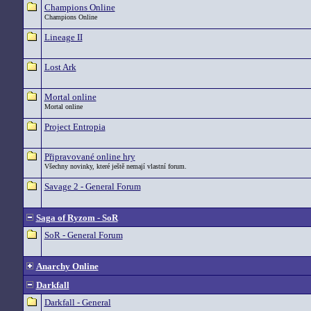
Champions Online
Champions Online
Lineage II
Lost Ark
Mortal online
Mortal online
Project Entropia
Připravované online hry
Všechny novinky, které ještě nemají vlastní forum.
Savage 2 - General Forum
Saga of Ryzom - SoR
SoR - General Forum
Anarchy Online
Darkfall
Darkfall - General