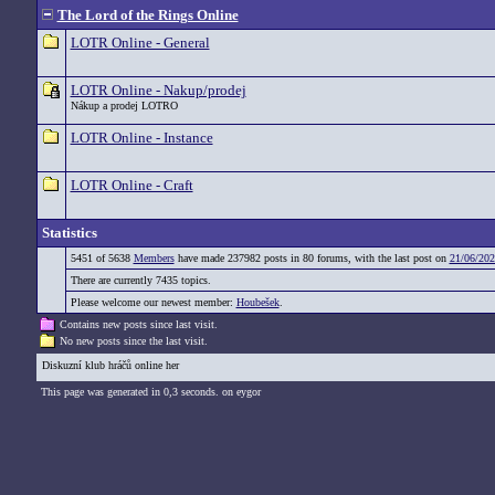
The Lord of the Rings Online
LOTR Online - General
LOTR Online - Nakup/prodej
Nákup a prodej LOTRO
LOTR Online - Instance
LOTR Online - Craft
Statistics
5451 of 5638
Members
have made 237982 posts in 80 forums, with the last post on
21/06/202
There are currently 7435 topics.
Please welcome our newest member:
Houbešek
.
Contains new posts since last visit.
No new posts since the last visit.
Diskuzní klub hráčů online her
This page was generated in 0,3 seconds. on eygor