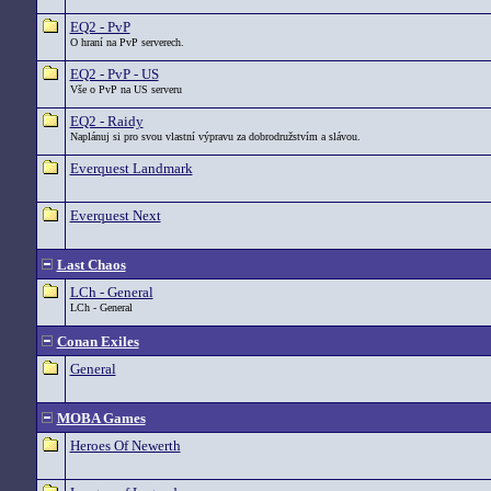
EQ2 - PvP
O hraní na PvP serverech.
EQ2 - PvP - US
Vše o PvP na US serveru
EQ2 - Raidy
Naplánuj si pro svou vlastní výpravu za dobrodružstvím a slávou.
Everquest Landmark
Everquest Next
Last Chaos
LCh - General
LCh - General
Conan Exiles
General
MOBA Games
Heroes Of Newerth