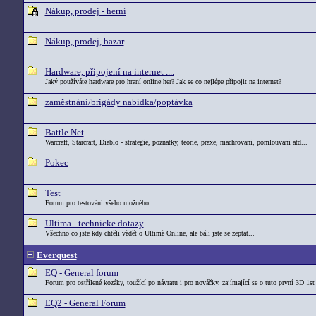
Nákup, prodej - herní
Nákup, prodej, bazar
Hardware, připojení na internet ....
Jaký používáte hardware pro hraní online her? Jak se co nejlépe připojit na internet?
zaměstnání/brigády nabídka/poptávka
Battle.Net
Warcraft, Starcraft, Diablo - strategie, poznatky, teorie, praxe, machrovani, pomlouvani atd...
Pokec
Test
Forum pro testování všeho možného
Ultima - technicke dotazy
Všechno co jste kdy chtěli vědět o Ultimě Online, ale báli jste se zeptat...
Everquest
EQ - General forum
Forum pro ostřílené kozáky, toužící po návratu i pro nováčky, zajímající se o tuto první 3D 1st
EQ2 - General Forum