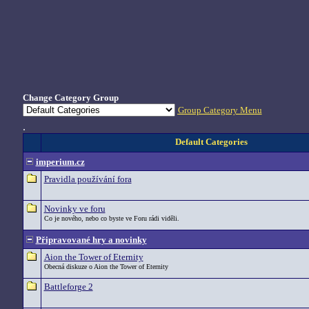
Change Category Group
Group Category Menu
.
Default Categories
imperium.cz
Pravidla používání fora
Novinky ve foru
Co je nového, nebo co byste ve Foru rádi viděli.
Připravované hry a novinky
Aion the Tower of Eternity
Obecná diskuze o Aion the Tower of Eternity
Battleforge 2