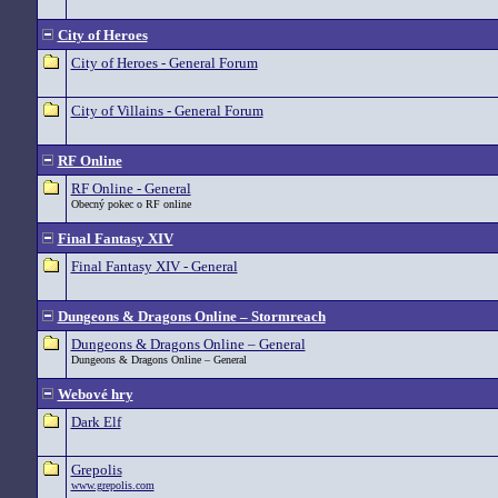
City of Heroes
City of Heroes - General Forum
City of Villains - General Forum
RF Online
RF Online - General
Obecný pokec o RF online
Final Fantasy XIV
Final Fantasy XIV - General
Dungeons & Dragons Online – Stormreach
Dungeons & Dragons Online – General
Dungeons & Dragons Online – General
Webové hry
Dark Elf
Grepolis
www.grepolis.com