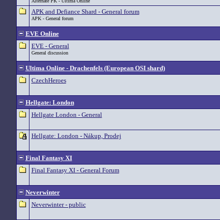
Alternate PK - Ultima Online
APK and Defiance Shard - General forum
APK - General forum
EVE Online
EVE - General
General discussion
Ultima Online - Drachenfels (European OSI shard)
CzechHeroes
Hellgate: London
Hellgate London - General
Hellgate: London - Nákup, Prodej
Final Fantasy XI
Final Fantasy XI - General Forum
Neverwinter
Neverwinter - public