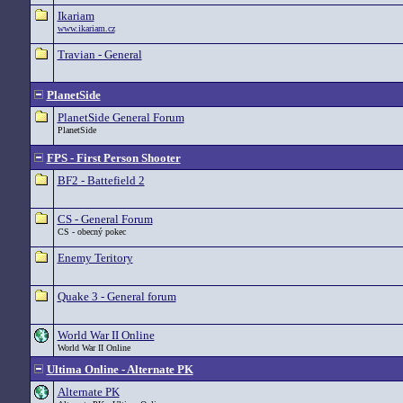
Ikariam
www.ikariam.cz
Travian - General
PlanetSide
PlanetSide General Forum
PlanetSide
FPS - First Person Shooter
BF2 - Battefield 2
CS - General Forum
CS - obecný pokec
Enemy Teritory
Quake 3 - General forum
World War II Online
World War II Online
Ultima Online - Alternate PK
Alternate PK