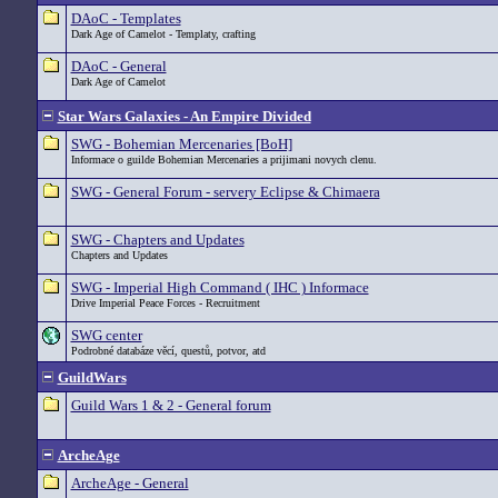
DAoC - Templates
Dark Age of Camelot - Templaty, crafting
DAoC - General
Dark Age of Camelot
Star Wars Galaxies - An Empire Divided
SWG - Bohemian Mercenaries [BoH]
Informace o guilde Bohemian Mercenaries a prijimani novych clenu.
SWG - General Forum - servery Eclipse & Chimaera
SWG - Chapters and Updates
Chapters and Updates
SWG - Imperial High Command ( IHC ) Informace
Drive Imperial Peace Forces - Recruitment
SWG center
Podrobné databáze věcí, questů, potvor, atd
GuildWars
Guild Wars 1 & 2 - General forum
ArcheAge
ArcheAge - General