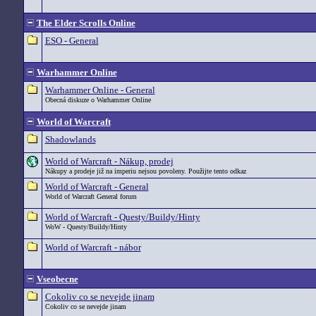
The Elder Scrolls Online
ESO - General
Warhammer Online
Warhammer Online - General
Obecná diskuze o Warhammer Online
World of Warcraft
Shadowlands
World of Warcraft - Nákup, prodej
Nákupy a prodeje již na imperiu nejsou povoleny. Použijte tento odkaz
World of Warcraft - General
World of Warcraft General forum
World of Warcraft - Questy/Buildy/Hinty
WoW - Questy/Buildy/Hinty
World of Warcraft - nábor
Vseobecne
Cokoliv co se nevejde jinam
Cokoliv co se nevejde jinam